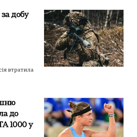
 за добу
сія втратила
ишню
ла до
TA 1000 у