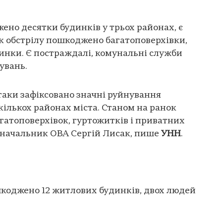
ено десятки будинків у трьох районах, є
к обстрілу пошкоджено багатоповерхівки,
инки. Є постраждалі, комунальні служби
увань.
атаки зафіксовано значні руйнування
кількох районах міста. Станом на ранок
атоповерхівок, гуртожитків і приватних
в начальник ОВА Сергій Лисак, пише
УНН
.
коджено 12 житлових будинків, двох людей