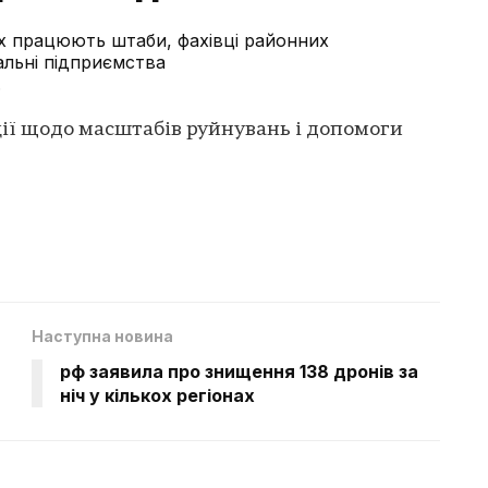
ях працюють штаби, фахівці районних
альні підприємства
.
ції щодо масштабів руйнувань і допомоги
Наступна новина
рф заявила про знищення 138 дронів за
ніч у кількох регіонах