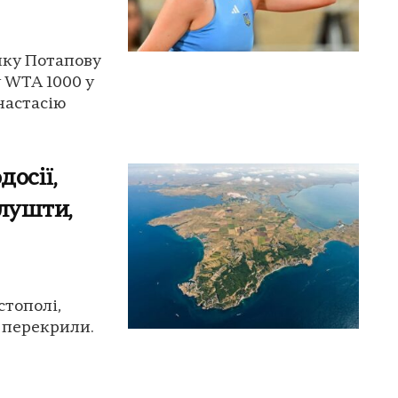
нку Потапову
у WTA 1000 у
настасію
досії,
Алушти,
стополі,
т перекрили.