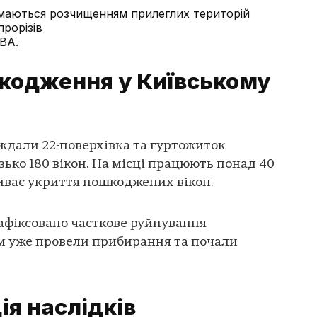
маються розчищенням прилеглих територій
прорізів
ВА.
кодження у Київському
ждали 22-поверхівка та гуртожиток
зько 180 вікон. На місці працюють понад 40
риває укриття пошкоджених вікон.
афіксовано часткове руйнування
ам уже провели прибирання та почали
ія наслідків