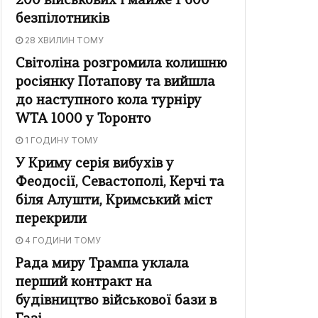
200 військових і майже 1 600
безпілотників
28 ХВИЛИН ТОМУ
Світоліна розгромила колишню
росіянку Потапову та вийшла
до наступного кола турніру
WTA 1000 у Торонто
1 ГОДИНУ ТОМУ
У Криму серія вибухів у
Феодосії, Севастополі, Керчі та
біля Алушти, Кримський міст
перекрили
4 ГОДИНИ ТОМУ
Рада миру Трампа уклала
перший контракт на
будівництво військової бази в