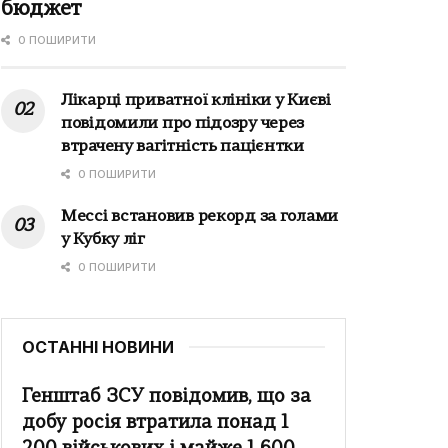
бюджет
0 ПОШИРИТИ
Лікарці приватної клініки у Києві
повідомили про підозру через
втрачену вагітність пацієнтки
0 ПОШИРИТИ
Мессі встановив рекорд за голами
у Кубку ліг
0 ПОШИРИТИ
ОСТАННІ НОВИНИ
Генштаб ЗСУ повідомив, що за
добу росія втратила понад 1