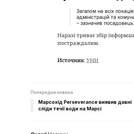
Загалом на всіх локаці
адміністрацій та комун
– зазначив посадовець
Наразі триває збір інформа
постраждалим.
Источник
:
УНН
Попередня новина
Марсохід Perseverance виявив давні
сліди течії води на Марсі