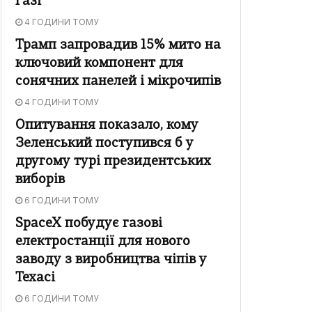
Газі
4 ГОДИНИ ТОМУ
Трамп запровадив 15% мито на
ключовий компонент для
сонячних панелей і мікрочипів
4 ГОДИНИ ТОМУ
Опитування показало, кому
Зеленський поступився б у
другому турі президентських
виборів
6 ГОДИНИ ТОМУ
SpaceX побудує газові
електростанції для нового
заводу з виробництва чіпів у
Техасі
6 ГОДИНИ ТОМУ