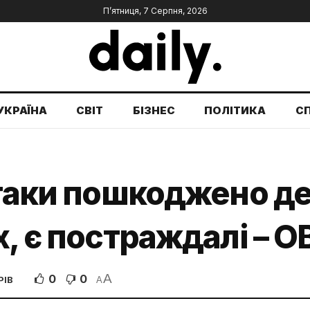
П’ятниця, 7 Серпня, 2026
УКРАЇНА
СВІТ
БІЗНЕС
ПОЛІТИКА
С
атаки пошкоджено д
х, є постраждалі – О
A
0
0
РІВ
A