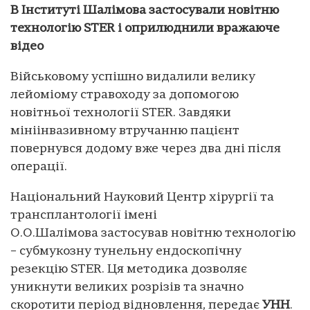
В Інституті Шалімова застосували новітню
технологію STER і оприлюднили вражаюче
відео
Військовому успішно видалили велику
лейоміому стравоходу за допомогою
новітньої технології STER. Завдяки
мініінвазивному втручанню пацієнт
повернувся додому вже через два дні після
операції.
Національний Науковий Центр хірургії та
трансплантології імені
О.О.Шалімова застосував новітню технологію
– субмукозну тунельну ендоскопічну
резекцію STER. Ця методика дозволяє
уникнути великих розрізів та значно
скоротити період відновлення, передає
УНН
.