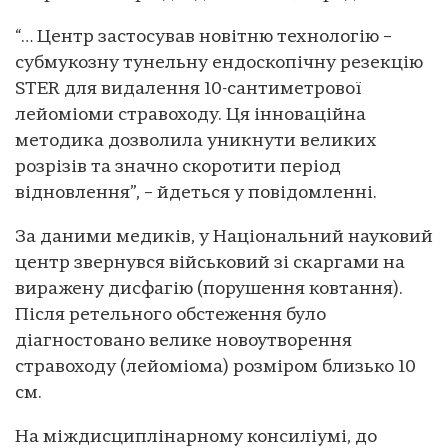
“… Центр застосував новітню технологію –
субмукозну тунельну ендоскопічну резекцію
STER для видалення 10-сантиметрової
лейоміоми стравоходу. Ця інноваційна
методика дозволила уникнути великих
розрізів та значно скоротити період
відновлення”, – йдеться у повідомленні.
За даними медиків, у Національний науковий
центр звернувся військовий зі скаргами на
виражену дисфагію (порушення ковтання).
Після ретельного обстеження було
діагностовано велике новоутворення
стравоходу (лейоміома) розміром близько 10
см.
На міждисциплінарному консиліумі, до