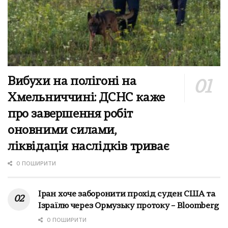
Вибухи на полігоні на
Хмельниччині: ДСНС каже
про завершення робіт
оновними силами,
ліквідація наслідків триває
0 ПОШИРИТИ
Іран хоче заборонити прохід суден США та
Ізраїлю через Ормузьку протоку – Bloomberg
0 ПОШИРИТИ