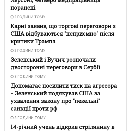
Херсоні, четверо медпрацівниць
поранені
2 ГОДИНИ ТОМУ
Карні заявив, що торгові переговори з
США відбуваються "неприємно" після
критики Трампа
2 ГОДИНИ ТОМУ
Зеленський і Вучич розпочали
двосторонні переговори в Сербії
3 ГОДИНИ ТОМУ
Допомагає посилити тиск на агресора
– Зеленський подякував США за
ухвалення закону про "пекельні"
санкції проти рф
3 ГОДИНИ ТОМУ
14-річний учень відкрив стрілянину в