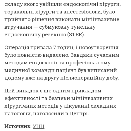
складу якого увійшли ендоскопічні хірурги,
торакальні хірурги та анестезіологи, було
прийнято рішення виконати мініінвазивне
втручання — субмукозну тунельну
ендоскопічну резекцію (STER).
Операція тривала 7 годин, і новоутворення
було повністю видалено. Завдяки сучасним
методам ендоскопії та професіоналізму
медичної команди пацієнт був виписаний
додому вже на другу післяопераційну добу.
Цей випадок є ще одним прикладом
ефективності та безпеки мініінвазивних
хірургічних методів у лікуванні складних
патологій, наголосили в Центрі.
Источник
:
УНН