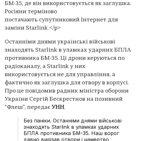
БМ-35, де він використовується як заглушка.
Росіяни терміново
постачають супутниковий Інтернет для
заміни Starlink.</p>
Останніми днями українські військові
знаходять Starlink в уламках ударних БПЛА
противника БМ-35. Ці дрони керуються по
радіоканалу, а Starlink у них
використовується не для управління, а
фактично як заглушка для отвору в корпусі.
Про це повідомив радник міністра оборони
України Сергій Бескрестнов на позивний
“Флеш”, передає
УНН
.
Без паніки. Останніми днями військові
знаходять Starlink в уламках ударних
БПЛА противника БМ-35. Наш ворог
давно вирізав отвори і намертво