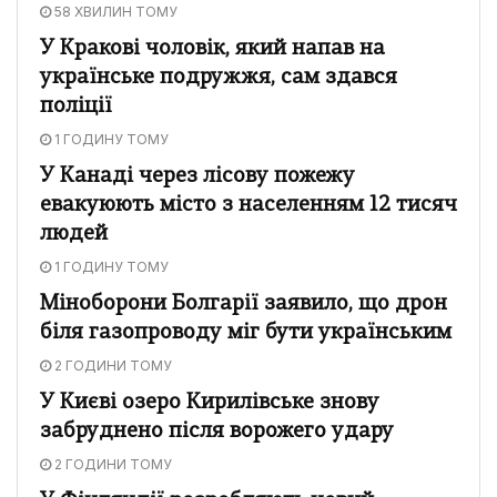
58 ХВИЛИН ТОМУ
У Кракові чоловік, який напав на
українське подружжя, сам здався
поліції
1 ГОДИНУ ТОМУ
У Канаді через лісову пожежу
евакуюють місто з населенням 12 тисяч
людей
1 ГОДИНУ ТОМУ
Міноборони Болгарії заявило, що дрон
біля газопроводу міг бути українським
2 ГОДИНИ ТОМУ
У Києві озеро Кирилівське знову
забруднено після ворожего удару
2 ГОДИНИ ТОМУ