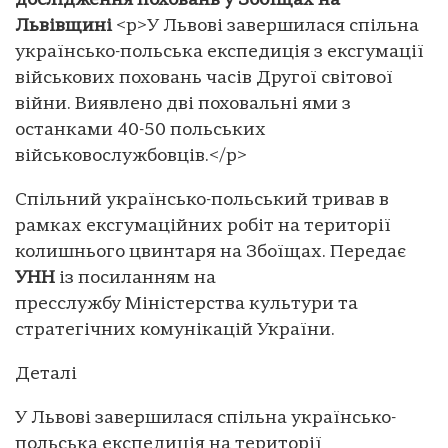
дослідження поховань у Збоїщах на
Львівщині
<p>У Львові завершилася спільна
українсько-польська експедиція з ексгумації
військових поховань часів Другої світової
війни. Виявлено дві поховальні ями з
останками 40-50 польських
військовослужбовців.</p>
Спільний українсько-польський тривав в
рамках ексгумаційних робіт на території
колишнього цвинтаря на Збоїщах. Передає
УНН
із посиланням на
пресслужбу Міністерства культури та
стратегічних комунікацій України.
Деталі
У Львові завершилася спільна українсько-
польська експедиція на території