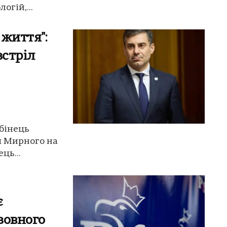
огій,...
 життя":
зстріл
убінець
ля Мирного на
ць...
є
зовного