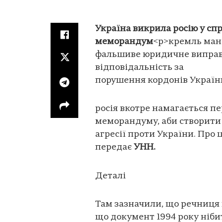
Україна викрила росію у сп
меморандум
<p>кремль ман
фальшиве юридичне виправда
відповідальність за
порушення кордонів України 
росія вкотре намагається п
меморандуму, аби створити
агресії проти України. Про 
передає
УНН.
Деталі
Там зазначили, що речниця 
що документ 1994 року ніби