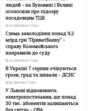
людей – на Буковині і Волині
оголосили про підозру
посадовцям ТЦК
33 ХВИЛИНИ ТОМУ
Схема заволодіння понад 9,2
млрд грн "ПриватБанку" –
справу Коломойського
направили до суду
44 ХВИЛИНИ ТОМУ
В Україні 7 серпня очікуються
грози, град та шквали – ДСНС
58 ХВИЛИН ТОМУ
У Львові відновлюють
електропостачання, ще понад
30 тис. абонентів залишаються
без світла – ОВА