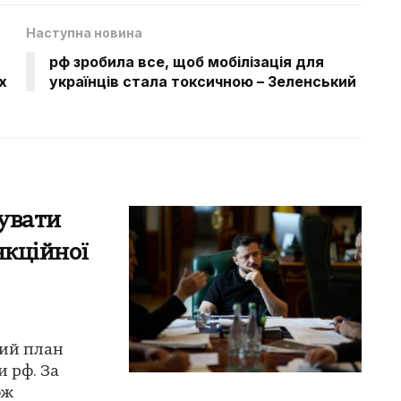
Наступна новина
рф зробила все, щоб мобілізація для
х
українців стала токсичною – Зеленський
увати
нкційної
кий план
и рф. За
ож