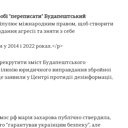
робі "переписати" Будапештський
іпулює міжнародним правом, щоб створити
ння агресії та зняти з себе
у 2014 і 2022 роках.</p>
ерекрутити зміст Будапештського
 ілюзію юридичного виправдання збройної
це заявили у Центрі протидії дезінформації,
мзс рф марія захарова публічно ствердила,
то “гарантував українцям безпеку”, але