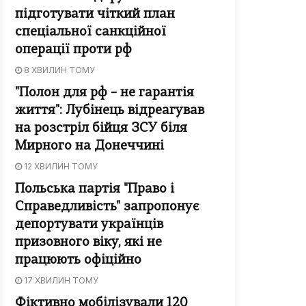
підготувати чіткий план
спеціальної санкційної
операції проти рф
8 ХВИЛИН ТОМУ
"Полон для рф – не гарантія
життя": Лубінець відреагував
на розстріл бійця ЗСУ біля
Мирного на Донеччині
12 ХВИЛИН ТОМУ
Польська партія "Право і
Справедливість" запропонує
депортувати українців
призовного віку, які не
працюють офіційно
17 ХВИЛИН ТОМУ
Фіктивно мобілізували 120