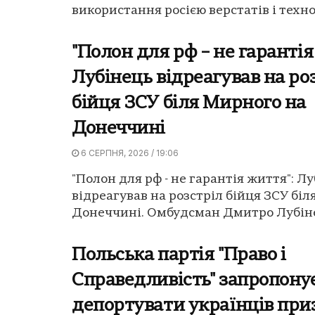
використання росією верстатів і технол
"Полон для рф – не гарантія
Лубінець відреагував на ро
бійця ЗСУ біля Мирного на
Донеччині
6 СЕРПНЯ, 2026 / 19:06
"Полон для рф - не гарантія життя": Л
відреагував на розстріл бійця ЗСУ бі
Донеччині. Омбудсман Дмитро Лубіне
Польська партія "Право і
Справедливість" запропону
депортувати українців при