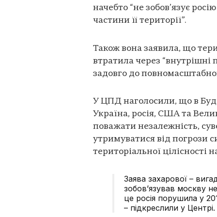
начебто “не зобов’язує росі
частини її території”.
Також вона заявила, що тери
втратила через “внутрішні 
задовго до повномасштабно
У ЦПД наголосили, що в Бу
Україна, росія, США та Вели
поважати незалежність, суве
утримуватися від погрози с
територіальної цілісності 
Заява захарової – виг
зобов’язував москву н
це росія порушила у 20
– підкреслили у Центрі.