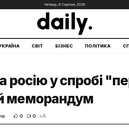
Четвер, 6 Серпня, 2026
УКРАЇНА
СВІТ
БІЗНЕС
ПОЛІТИКА
С
а росію у спробі "п
й меморандум
A
0
0
РІВ
A