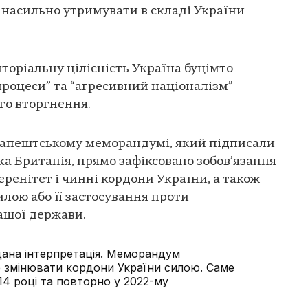
ю насильно утримувати в складі України
торіальну цілісність Україна буцімто
процеси” та “агресивний націоналізм”
го вторгнення.
дапештському меморандумі, який підписали
ка Британія, прямо зафіксовано зобов’язання
ренітет і чинні кордони України, а також
илою або її застосування проти
нашої держави.
адана інтерпретація. Меморандум
е змінювати кордони України силою. Саме
14 році та повторно у 2022-му