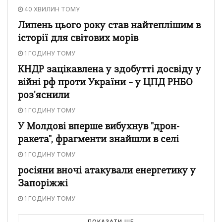
40 ХВИЛИН ТОМУ
Липень цього року став найтеплішим в
історії для світових морів
1 ГОДИНУ ТОМУ
КНДР зацікавлена у здобутті досвіду у
війні рф проти України – у ЦПД РНБО
роз'яснили
1 ГОДИНУ ТОМУ
У Молдові вперше вибухнув "дрон-
ракета", фрагменти знайшли в селі
1 ГОДИНУ ТОМУ
росіяни вночі атакували енергетику у
Запоріжжі
1 ГОДИНУ ТОМУ
ПОКАЗАТИ ЩЕ