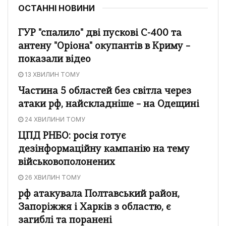
ОСТАННІ НОВИНИ
ГУР "спалило" дві пускові С-400 та
антену "Оріона" окупантів в Криму –
показали відео
13 ХВИЛИН ТОМУ
Частина 5 областей без світла через
атаки рф, найскладніше – на Одещині
24 ХВИЛИНИ ТОМУ
ЦПД РНБО: росія готує
дезінформаційну кампанію на тему
військовополонених
26 ХВИЛИН ТОМУ
рф атакувала Полтавський район,
Запоріжжя і Харків з областю, є
загиблі та поранені