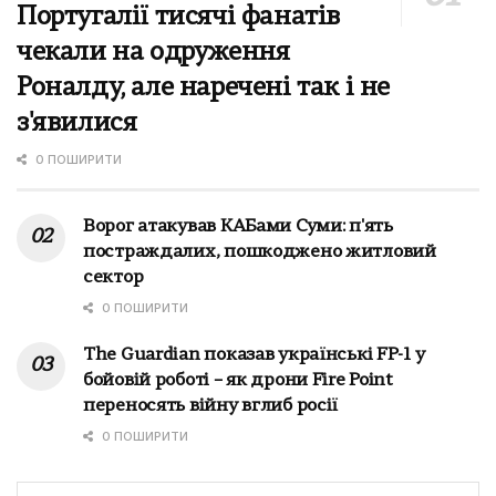
Португалії тисячі фанатів
чекали на одруження
Роналду, але наречені так і не
з'явилися
0 ПОШИРИТИ
Ворог атакував КАБами Суми: п'ять
постраждалих, пошкоджено житловий
сектор
0 ПОШИРИТИ
The Guardian показав українські FP-1 у
бойовій роботі – як дрони Fire Point
переносять війну вглиб росії
0 ПОШИРИТИ