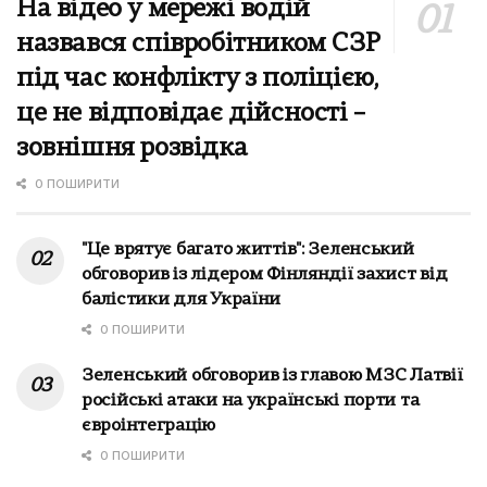
На відео у мережі водій
назвався співробітником СЗР
під час конфлікту з поліцією,
це не відповідає дійсності –
зовнішня розвідка
0 ПОШИРИТИ
"Це врятує багато життів": Зеленський
обговорив із лідером Фінляндії захист від
балістики для України
0 ПОШИРИТИ
Зеленський обговорив із главою МЗС Латвії
російські атаки на українські порти та
євроінтеграцію
0 ПОШИРИТИ