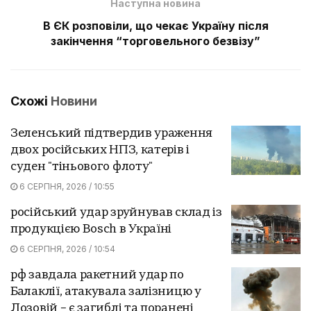
Наступна новина
В ЄК розповіли, що чекає Україну після
закінчення “торговельного безвізу”
Схожі
Новини
Зеленський підтвердив ураження
двох російських НПЗ, катерів і
суден "тіньового флоту"
6 СЕРПНЯ, 2026 / 10:55
російський удар зруйнував склад із
продукцією Bosch в Україні
6 СЕРПНЯ, 2026 / 10:54
рф завдала ракетний удар по
Балаклії, атакувала залізницю у
Лозовій – є загиблі та поранені