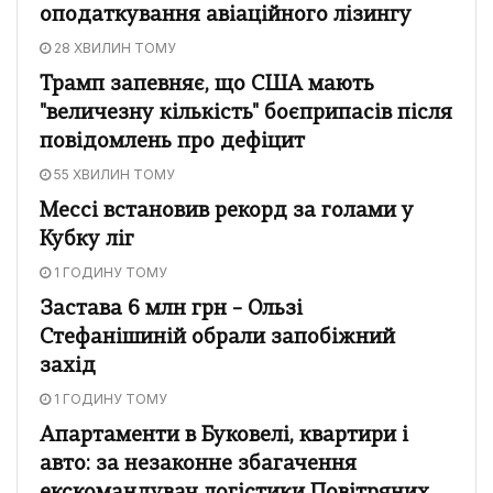
оподаткування авіаційного лізингу
28 ХВИЛИН ТОМУ
Трамп запевняє, що США мають
"величезну кількість" боєприпасів після
повідомлень про дефіцит
55 ХВИЛИН ТОМУ
Мессі встановив рекорд за голами у
Кубку ліг
1 ГОДИНУ ТОМУ
Застава 6 млн грн – Ользі
Стефанішиній обрали запобіжний
захід
1 ГОДИНУ ТОМУ
Апартаменти в Буковелі, квартири і
авто: за незаконне збагачення