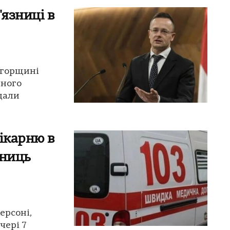
'язниці в
 Угорщині
рного
дали
ікарню в
вниць
ерсоні,
чері 7