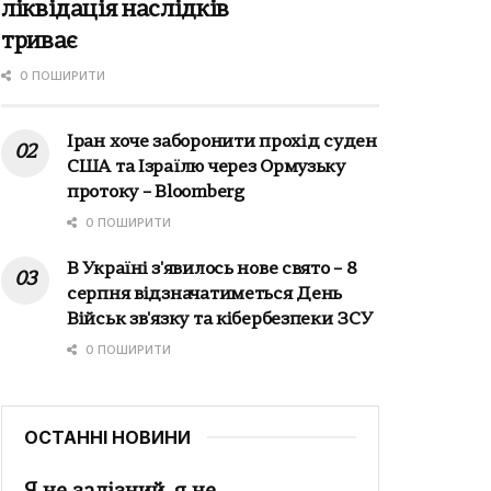
ліквідація наслідків
триває
0 ПОШИРИТИ
Іран хоче заборонити прохід суден
США та Ізраїлю через Ормузьку
протоку – Bloomberg
0 ПОШИРИТИ
В Україні з'явилось нове свято – 8
серпня відзначатиметься День
Військ зв'язку та кібербезпеки ЗСУ
0 ПОШИРИТИ
ОСТАННІ НОВИНИ