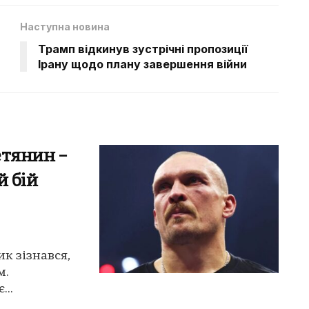
Наступна новина
Трамп відкинув зустрічні пропозиції
Ірану щодо плану завершення війни
етянин –
й бій
ик зізнався,
м.
...