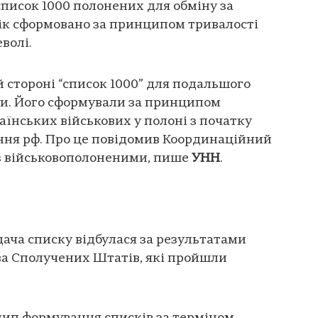
список 1000 полонених для обміну за
к сформовано за принципом тривалості
волі.
й стороні “список 1000” для подальшого
и. Його сформували за принципом
аїнських військових у полоні з початку
ня рф. Про це повідомив Координаційний
з військовополоненими, пише
УНН
.
дача списку відбулася за результатами
а Сполучених Штатів, які пройшли