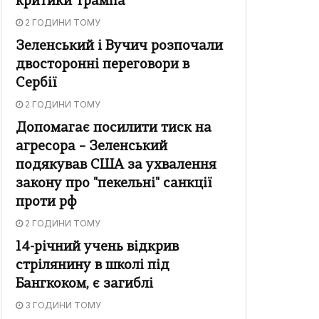
критики Трампа
2 ГОДИНИ ТОМУ
Зеленський і Вучич розпочали
двосторонні переговори в
Сербії
2 ГОДИНИ ТОМУ
Допомагає посилити тиск на
агресора – Зеленський
подякував США за ухвалення
закону про "пекельні" санкції
проти рф
2 ГОДИНИ ТОМУ
14-річний учень відкрив
стрілянину в школі під
Бангкоком, є загиблі
3 ГОДИНИ ТОМУ