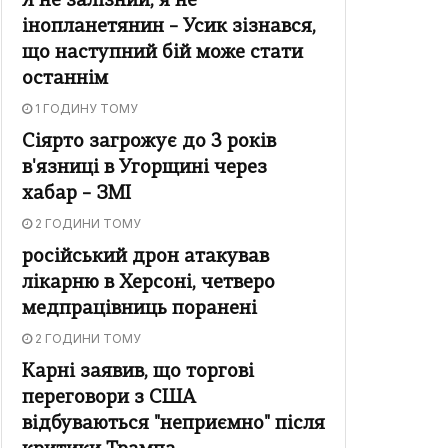
Я не залізний, я не
інопланетянин – Усик зізнався,
що наступний бій може стати
останнім
1 ГОДИНУ ТОМУ
Сіярто загрожує до 3 років
в'язниці в Угорщині через
хабар – ЗМІ
2 ГОДИНИ ТОМУ
російський дрон атакував
лікарню в Херсоні, четверо
медпрацівниць поранені
2 ГОДИНИ ТОМУ
Карні заявив, що торгові
переговори з США
відбуваються "неприємно" після