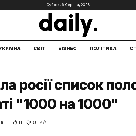
Субота, 8 Серпня, 2026
УКРАЇНА
СВІТ
БІЗНЕС
ПОЛІТИКА
С
ла росії список пол
ті "1000 на 1000"
A
0
0
ІВ
A