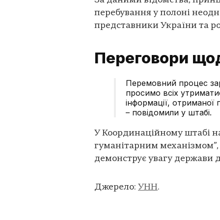
За даними відомства, прин
перебування у полоні неод
представники України та рос
Переговори що
Перемовний процес зар
просимо всіх утриматис
інформації, отриманої
– повідомили у штабі.
У Координаційному штабі на
гуманітарним механізмом”,
демонструє увагу держави 
Джерело:
УНН
.