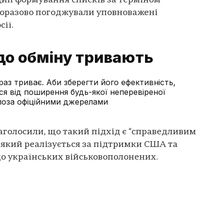
цип формування списків за терміном
норазово погоджували уповноважені
ії.
до обміну тривають
аз триває. Аби зберегти його ефективність,
я від поширення будь-якої неперевіреної
 поза офіційними джерелами
голосили, що такий підхід є “справедливим
 який реалізується за підтримки США та
до українських військовополонених.