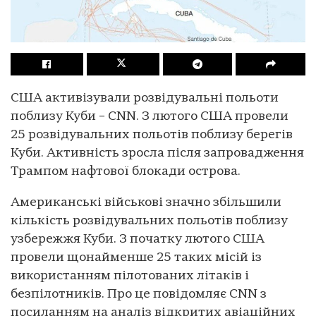
США активізували розвідувальні польоти
поблизу Куби – CNN. З лютого США провели
25 розвідувальних польотів поблизу берегів
Куби. Активність зросла після запровадження
Трампом нафтової блокади острова.
Американські військові значно збільшили
кількість розвідувальних польотів поблизу
узбережжя Куби. З початку лютого США
провели щонайменше 25 таких місій із
використанням пілотованих літаків і
безпілотників. Про це повідомляє CNN з
посиланням на аналіз відкритих авіаційних