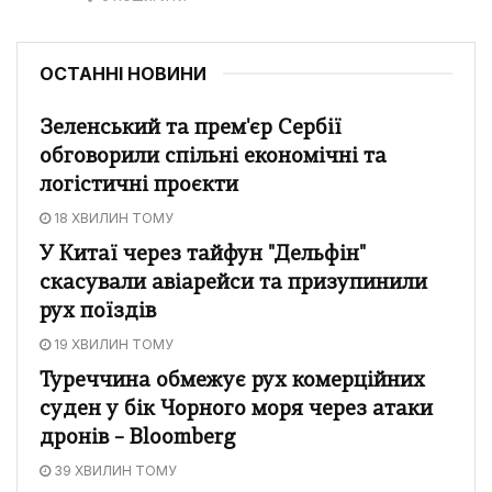
ОСТАННІ НОВИНИ
Зеленський та прем'єр Сербії
обговорили спільні економічні та
логістичні проєкти
18 ХВИЛИН ТОМУ
У Китаї через тайфун "Дельфін"
скасували авіарейси та призупинили
рух поїздів
19 ХВИЛИН ТОМУ
Туреччина обмежує рух комерційних
суден у бік Чорного моря через атаки
дронів – Bloomberg
39 ХВИЛИН ТОМУ