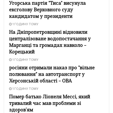
Угорська партія "Тиса" висунула
ексголову Верховного суду
кандидатом у президенти
1 ГОДИНУ ТОМУ
На Дніпропетровщині відновили
централізоване водопостачання у
Марганці та громадах навколо –
Корецький
1 ГОДИНУ ТОМУ
росіяни отримали наказ про "вільне
полювання" на автотранспорт у
Херсонській області – ОВА
1 ГОДИНУ ТОМУ
Помер батько Ліонеля Мессі, який
тривалий час мав проблеми зі
здоров’ям