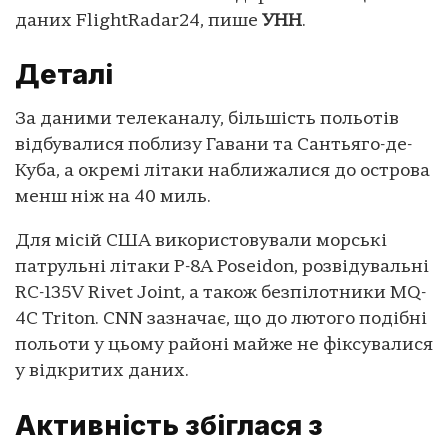
даних FlightRadar24, пише
УНН
.
Деталі
За даними телеканалу, більшість польотів
відбувалися поблизу Гавани та Сантьяго-де-
Куба, а окремі літаки наближалися до острова
менш ніж на 40 миль.
Для місій США використовували морські
патрульні літаки P-8A Poseidon, розвідувальні
RC-135V Rivet Joint, а також безпілотники MQ-
4C Triton. CNN зазначає, що до лютого подібні
польоти у цьому районі майже не фіксувалися
у відкритих даних.
Активність збіглася з