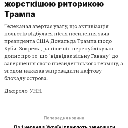
жорсткішою риторикою
Трампа
Телеканал звертає увагу, що активізація
польотів відбулася після посилення заяв
президента США Дональда Трампа щодо
Куби. Зокрема, раніше він перепублікував
допис про те, що “відвідає вільну Гавану” до
завершення свого президентського терміну, а
згодом наказав запровадити нафтову
блокаду острова.
Джерело:
УНН
.
Попередня новина
До 1 червня в Україні планують завершити