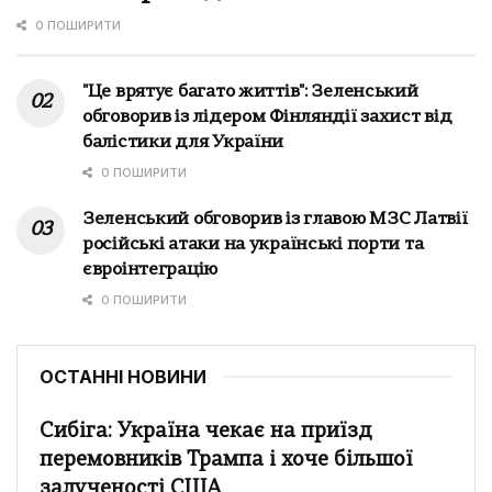
0 ПОШИРИТИ
"Це врятує багато життів": Зеленський
обговорив із лідером Фінляндії захист від
балістики для України
0 ПОШИРИТИ
Зеленський обговорив із главою МЗС Латвії
російські атаки на українські порти та
євроінтеграцію
0 ПОШИРИТИ
ОСТАННІ НОВИНИ
Сибіга: Україна чекає на приїзд
перемовників Трампа і хоче більшої
залученості США