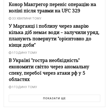
Конор Макгрегор переніс операцію на
коліні після травми на UFC 329
33 ХВИЛИНИ ТОМУ
У Марганці і поблизу через аварію
кілька діб немає води – залучили уряд,
планують повернути "орієнтовно до
кінця доби"
1 ГОДИНУ ТОМУ
В Україні "гостра необхідність"
економити світло через аномальну
спеку, перебої через атаки рф у 5
областях
1 ГОДИНУ ТОМУ
ПОКАЗАТИ ЩЕ