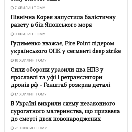
7 ХВИЛИН ТОМУ
Північна Корея запустила балістичну
ракету в бік Японського моря
8 ХВИЛИН ТОМУ
Гудименко вважає, Fire Point лідером
українського ОПК у сегменті deep strike
16 ХВИЛИН ТОМУ
Сили оборони уразили два НПЗ у
ярославлі та уфі і ретранслятори
дронів рф – Генштаб розкрив деталі
17 ХВИЛИН ТОМУ
В Україні викрили схему незаконного
сурогатного материнства, що призвела
до смерті двох новонароджених
25 ХВИЛИН ТОМУ