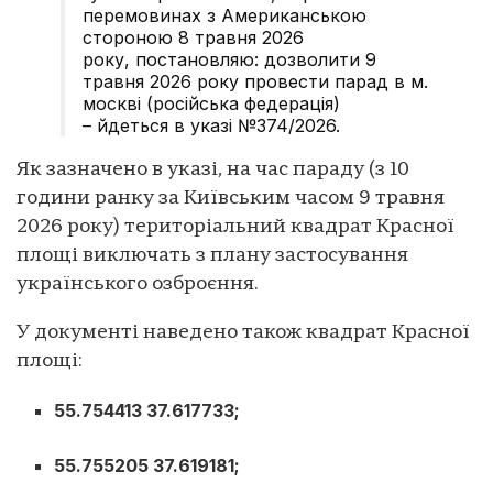
перемовинах з Американською
стороною 8 травня 2026
року, постановляю: дозволити 9
травня 2026 року провести парад в м.
москві (російська федерація)
– йдеться в указі №374/2026.
Як зазначено в указі, на час параду (з 10
години ранку за Київським часом 9 травня
2026 року) територіальний квадрат Красної
площі виключать з плану застосування
українського озброєння.
У документі наведено також квадрат Красної
площі:
55.754413 37.617733;
55.755205 37.619181;