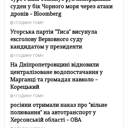
суден у бік Чорного моря через атаки
дронів – Bloomberg
1 ГОДИНУ ТОМУ
Угорська партія "Тиса" висунула
ексголову Верховного суду
кандидатом у президенти
1 ГОДИНУ ТОМУ
На Дніпропетровщині відновили
централізоване водопостачання у
Марганці та громадах навколо –
Корецький
1 ГОДИНУ ТОМУ
росіяни отримали наказ про "вільне
полювання" на автотранспорт у
Херсонській області – ОВА