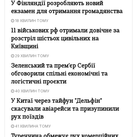
У Фінляндії розробляють новий
екзамен для отримання громадянства
18 ХВИЛИН ТОМУ
11 військових рф отримали довічне за
розстріл шістьох цивільних на
Київщині
29 ХВИЛИН ТОМУ
Зеленський та прем'єр Сербії
обговорили спільні економічні та
логістичні проєкти
40 ХВИЛИН ТОМУ
У Китаї через тайфун "Дельфін"
скасували авіарейси та призупинили
рух поїздів
41 ХВИЛИНА ТОМУ
Туреччина обмежує рух комерційних