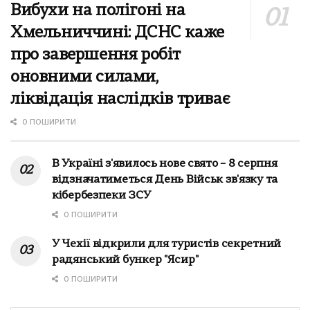
Вибухи на полігоні на
Хмельниччині: ДСНС каже
про завершення робіт
оновними силами,
ліквідація наслідків триває
0 ПОШИРИТИ
В Україні з'явилось нове свято – 8 серпня
відзначатиметься День Військ зв'язку та
кібербезпеки ЗСУ
0 ПОШИРИТИ
У Чехії відкрили для туристів секретний
радянський бункер "Ясир"
0 ПОШИРИТИ