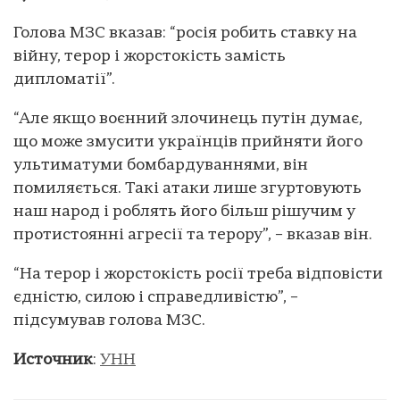
Голова МЗС вказав: “росія робить ставку на
війну, терор і жорстокість замість
дипломатії”.
“Але якщо воєнний злочинець путін думає,
що може змусити українців прийняти його
ультиматуми бомбардуваннями, він
помиляється. Такі атаки лише згуртовують
наш народ і роблять його більш рішучим у
протистоянні агресії та терору”, – вказав він.
“На терор і жорстокість росії треба відповісти
єдністю, силою і справедливістю”, –
підсумував голова МЗС.
Источник
:
УНН