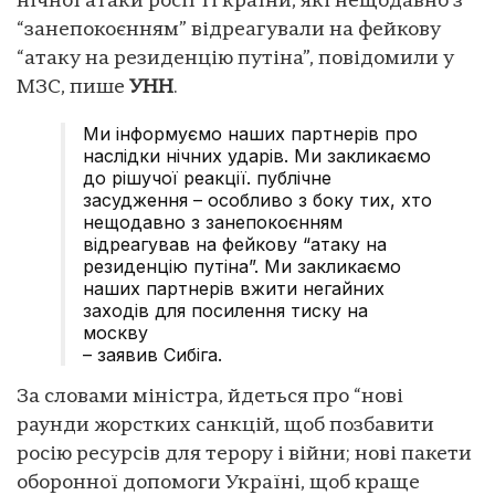
нічної атаки росії ті країни, які нещодавно з
“занепокоєнням” відреагували на фейкову
“атаку на резиденцію путіна”, повідомили у
МЗС, пише
УНН
.
Ми інформуємо наших партнерів про
наслідки нічних ударів. Ми закликаємо
до рішучої реакції. публічне
засудження – особливо з боку тих, хто
нещодавно з занепокоєнням
відреагував на фейкову “атаку на
резиденцію путіна”. Ми закликаємо
наших партнерів вжити негайних
заходів для посилення тиску на
москву
– заявив Сибіга.
За словами міністра, йдеться про “нові
раунди жорстких санкцій, щоб позбавити
росію ресурсів для терору і війни; нові пакети
оборонної допомоги Україні, щоб краще