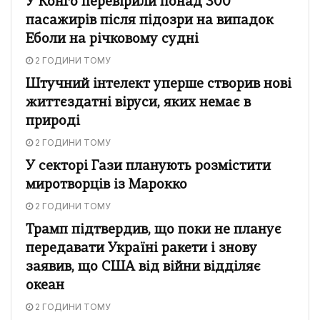
У Конго перевірили понад 300
пасажирів після підозри на випадок
Еболи на річковому судні
2 ГОДИНИ ТОМУ
Штучний інтелект уперше створив нові
життєздатні віруси, яких немає в
природі
2 ГОДИНИ ТОМУ
У секторі Гази планують розмістити
миротворців із Марокко
2 ГОДИНИ ТОМУ
Трамп підтвердив, що поки не планує
передавати Україні ракети і знову
заявив, що США від війни відділяє
океан
2 ГОДИНИ ТОМУ