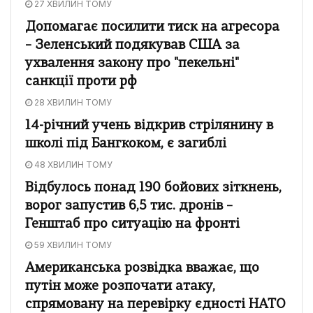
27 ХВИЛИН ТОМУ
Допомагає посилити тиск на агресора
– Зеленський подякував США за
ухвалення закону про "пекельні"
санкції проти рф
28 ХВИЛИН ТОМУ
14-річний учень відкрив стрілянину в
школі під Бангкоком, є загиблі
48 ХВИЛИН ТОМУ
Відбулось понад 190 бойових зіткнень,
ворог запустив 6,5 тис. дронів –
Генштаб про ситуацію на фронті
59 ХВИЛИН ТОМУ
Американська розвідка вважає, що
путін може розпочати атаку,
спрямовану на перевірку єдності НАТО