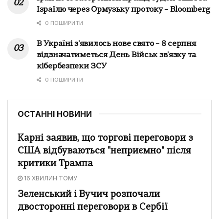
Ізраїлю через Ормузьку протоку – Bloomberg
0 ПОШИРИТИ
В Україні з'явилось нове свято – 8 серпня
відзначатиметься День Військ зв'язку та
кібербезпеки ЗСУ
0 ПОШИРИТИ
ОСТАННІ НОВИНИ
Карні заявив, що торгові переговори з
США відбуваються "неприємно" після
критики Трампа
16 ХВИЛИН ТОМУ
Зеленський і Вучич розпочали
двосторонні переговори в Сербії