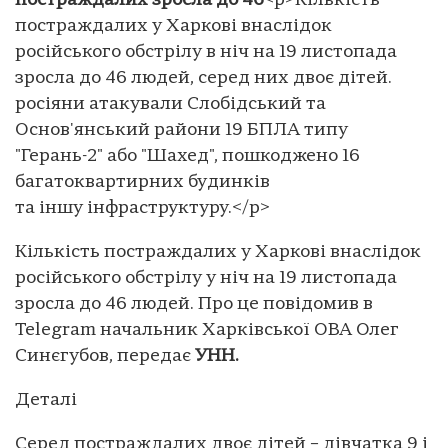
постраждалих зросла до 46
<p>Кількість
постраждалих у Харкові внаслідок
російського обстрілу в ніч на 19 листопада
зросла до 46 людей, серед них двоє дітей.
росіяни атакували Слобідський та
Основ'янський райони 19 БПЛА типу
"Герань-2" або "Шахед", пошкоджено 16
багатоквартирних будинків
та іншу інфраструктуру.</p>
Кількість постраждалих у Харкові внаслідок
російського обстрілу у ніч на 19 листопада
зросла до 46 людей. Про це повідомив в
Telegram начальник Харківської ОВА Олег
Синєгубов, передає
УНН.
Деталі
Серед постраждалих двоє дітей – дівчатка 9 і