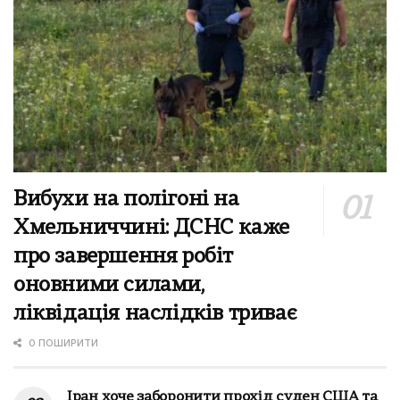
Вибухи на полігоні на
Хмельниччині: ДСНС каже
про завершення робіт
оновними силами,
ліквідація наслідків триває
0 ПОШИРИТИ
Іран хоче заборонити прохід суден США та