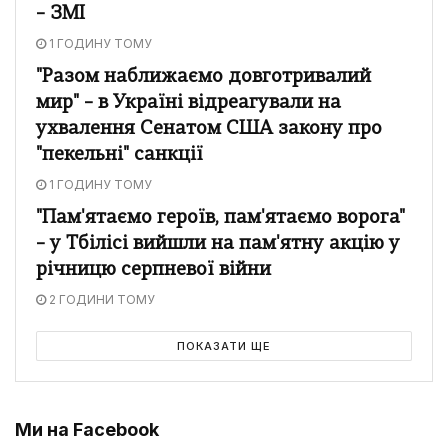
– ЗМІ
1 ГОДИНУ ТОМУ
"Разом наближаємо довготривалий
мир" – в Україні відреагували на
ухвалення Сенатом США закону про
"пекельні" санкції
1 ГОДИНУ ТОМУ
"Пам'ятаємо героїв, пам'ятаємо ворога"
– у Тбілісі вийшли на пам'ятну акцію у
річницю серпневої війни
2 ГОДИНИ ТОМУ
ПОКАЗАТИ ЩЕ
Ми на Facebook