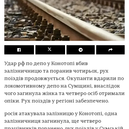
Удар рф по депо у Конотопі вбив
залізничницю та поранив чотирьох, рух
поїздів продовжується. Окупанти вдарили по
локомотивному депо на Сумщині, внаслідок
чого загинула жінка та четверо осіб отримали
опіки. Рух поїздів у регіоні забезпечено.
росія атакувала залізницю у Конотопі, одна
залізничниця загнинула, ще четверо
працівників поранено, рух поїздів у Сумській