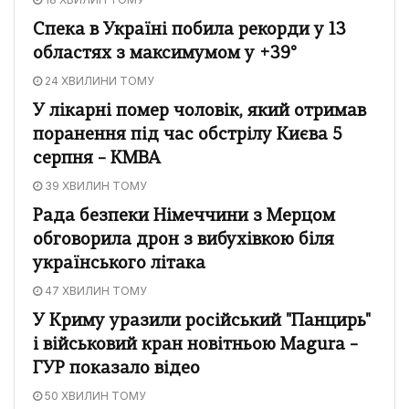
Спека в Україні побила рекорди у 13
областях з максимумом у +39°
24 ХВИЛИНИ ТОМУ
У лікарні помер чоловік, який отримав
поранення під час обстрілу Києва 5
серпня – КМВА
39 ХВИЛИН ТОМУ
Рада безпеки Німеччини з Мерцом
обговорила дрон з вибухівкою біля
українського літака
47 ХВИЛИН ТОМУ
У Криму уразили російський "Панцирь"
і військовий кран новітньою Magura –
ГУР показало відео
50 ХВИЛИН ТОМУ