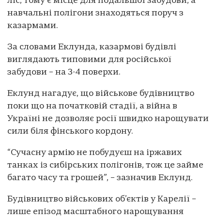
ліс, тому є місце для подальшої забудови, а
навчальні полігони знаходяться поруч з
казармами.
За словами Еклунда, казармові будівлі
виглядають типовими для російської
забудови – на 3-4 поверхи.
Еклунд нагадує, що військове будівництво
поки що на початковій стадії, а війна в
Україні не дозволяє росії швидко нарощувати
сили біля фінського кордону.
“Сучасну армію не побудуєш на іржавих
танках із сибірських полігонів, тож це займе
багато часу та грошей”, – зазначив Еклунд.
Будівництво військових об’єктів у Карелії –
лише епізод масштабного нарощування