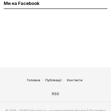
Ми на Facebook
Головна
Публікації
Контакти
RSS
© 2015 - 2026 Daily.com.ua - щоденні новини України | Підтримка