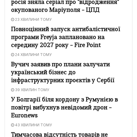
росія зняла серіал про "відродження"
окупованого Маріуполя – ЦПД
23 ХВИЛИНИ ТОМУ
Повноцінний запуск антибалістичної
програми Freyja заплановано на
середину 2027 року – Fire Point
24 ХВИЛИНИ ТОМУ
Вучич заявив про плани залучати
український бізнес до
інфраструктурних проєктів у Сербії
39 ХВИЛИН ТОМУ
У Болгарії біля кордону з Румунією в
повітрі вибухнув невідомий дрон –
Euronews
43 ХВИЛИНИ ТОМУ
Тимчасова відсутність товарів не