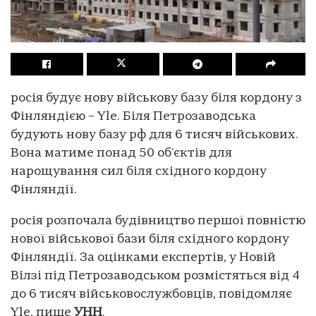
росія будує нову військову базу біля кордону з
Фінляндією – Yle. Біля Петрозаводська
будують нову базу рф для 6 тисяч військових.
Вона матиме понад 50 об'єктів для
нарощування сил біля східного кордону
Фінляндії.
росія розпочала будівництво першої повністю
нової військової бази біля східного кордону
Фінляндії. За оцінками експертів, у Новій
Вілзі під Петрозаводськом розмістяться від 4
до 6 тисяч військовослужбовців, повідомляє
Yle, пише
УНН
.