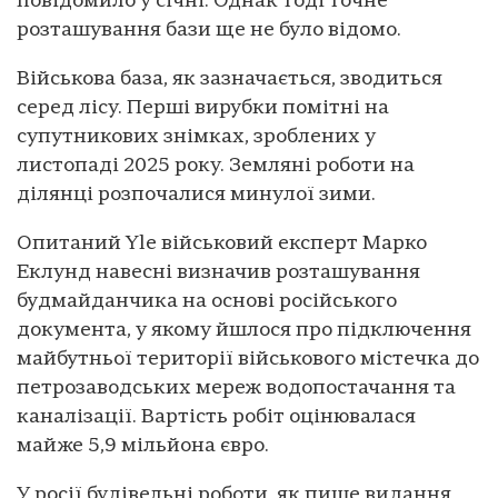
повідомило у січні. Однак тоді точне
розташування бази ще не було відомо.
Військова база, як зазначається, зводиться
серед лісу. Перші вирубки помітні на
супутникових знімках, зроблених у
листопаді 2025 року. Земляні роботи на
ділянці розпочалися минулої зими.
Опитаний Yle військовий експерт Марко
Еклунд навесні визначив розташування
будмайданчика на основі російського
документа, у якому йшлося про підключення
майбутньої території військового містечка до
петрозаводських мереж водопостачання та
каналізації. Вартість робіт оцінювалася
майже 5,9 мільйона євро.
У росії будівельні роботи, як пише видання,