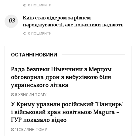
0 ПОШИРИТИ
Київ став лідером за рівнем
народжуваності, але показники падають
0 ПОШИРИТИ
ОСТАННІ НОВИНИ
Рада безпеки Німеччини з Мерцом
обговорила дрон з вибухівкою біля
українського літака
8 ХВИЛИН ТОМУ
У Криму уразили російський "Панцирь"
і військовий кран новітньою Magura –
ГУР показало відео
11 ХВИЛИН ТОМУ