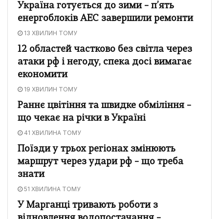
Україна готується до зими – п’ять
енергоблоків АЕС завершили ремонти
13 ХВИЛИН ТОМУ
12 областей частково без світла через
атаки рф і негоду, спека досі вимагає
економити
19 ХВИЛИН ТОМУ
Раннє цвітіння та швидке обміління –
що чекає на річки в Україні
41 ХВИЛИНА ТОМУ
Поїзди у трьох регіонах змінюють
маршрут через удари рф – що треба
знати
51 ХВИЛИНА ТОМУ
У Марганці тривають роботи з
відновлення водопостачання –