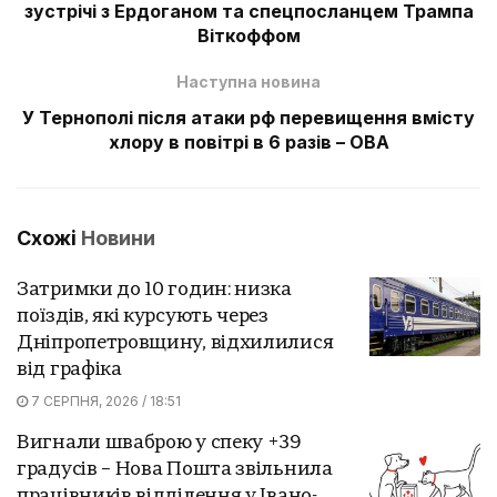
зустрічі з Ердоганом та спецпосланцем Трампа
Віткоффом
Наступна новина
У Тернополі після атаки рф перевищення вмісту
хлору в повітрі в 6 разів – ОВА
Схожі
Новини
Затримки до 10 годин: низка
поїздів, які курсують через
Дніпропетровщину, відхилилися
від графіка
7 СЕРПНЯ, 2026 / 18:51
Вигнали шваброю у спеку +39
градусів – Нова Пошта звільнила
працівників відділення у Івано-