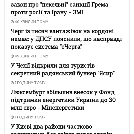
закон про "пекельні" санкції Грема
проти росії та Ірану – ЗМІ
40 ХВИЛИН ТОМУ
Черг із тисяч вантажівок на кордоні
немає: у ДПСУ пояснили, що насправді
показує система “єЧерга”
49 ХВИЛИН ТОМУ
У Чехії відкрили для туристів
секретний радянський бункер "Ясир"
1 ГОДИНУ ТОМУ
Люксембург збільшив внесок у Фонд
підтримки енергетики України до 30
млн євро – Міненергетики
1 ГОДИНУ ТОМУ
У Києві два райони частково