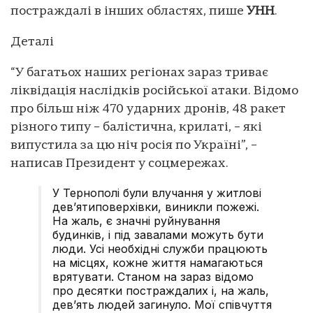
постраждалі в інших областях, пише
УНН
.
Деталі
“У багатьох наших регіонах зараз триває
ліквідація наслідків російської атаки. Відомо
про більш ніж 470 ударних дронів, 48 ракет
різного типу – балістична, крилаті, – які
випустила за цю ніч росія по Україні”, –
написав Президент у соцмережах.
У Тернополі були влучання у житлові
девʼятиповерхівки, виникли пожежі.
На жаль, є значні руйнування
будинків, і під завалами можуть бути
люди. Усі необхідні служби працюють
на місцях, кожне життя намагаються
врятувати. Станом на зараз відомо
про десятки постраждалих і, на жаль,
дев’ять людей загинуло. Мої співчуття