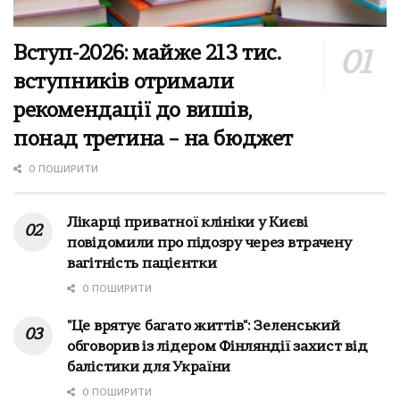
Вступ-2026: майже 213 тис.
вступників отримали
рекомендації до вишів,
понад третина – на бюджет
0 ПОШИРИТИ
Лікарці приватної клініки у Києві
повідомили про підозру через втрачену
вагітність пацієнтки
0 ПОШИРИТИ
"Це врятує багато життів": Зеленський
обговорив із лідером Фінляндії захист від
балістики для України
0 ПОШИРИТИ