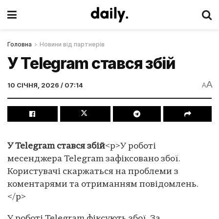
Головна
Новини від партнерів
У Telegram стався збій
A
10 СІЧНЯ, 2026 / 07:14
A
У Telegram стався збій
<p>У роботі
месенджера Telegram зафіксовано збої.
Користувачі скаржаться на проблеми з
коментарями та отриманням повідомлень.
</p>
У роботі Telegram фіксують збої. За