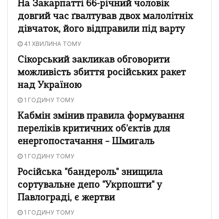
На Закарпатті 66-річний чоловік
довгий час ґвалтував двох малолітніх
дівчаток, його відправили під варту
41 ХВИЛИНА ТОМУ
Сікорський закликав обговорити
можливість збиття російських ракет
над Україною
1 ГОДИНУ ТОМУ
Кабмін змінив правила формування
переліків критичних об'єктів для
енергопостачання – Шмигаль
1 ГОДИНУ ТОМУ
Російська "бандероль" знищила
сортувальне депо "Укрпошти" у
Павлограді, є жертви
1 ГОДИНУ ТОМУ