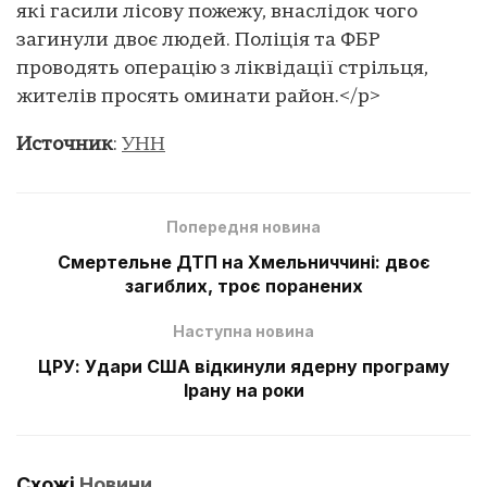
які гасили лісову пожежу, внаслідок чого
загинули двоє людей. Поліція та ФБР
проводять операцію з ліквідації стрільця,
жителів просять оминати район.</p>
Источник
:
УНН
Попередня новина
Смертельне ДТП на Хмельниччині: двоє
загиблих, троє поранених
Наступна новина
ЦРУ: Удари США відкинули ядерну програму
Ірану на роки
Схожі
Новини