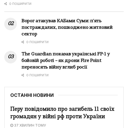
0 ПОШИРИТИ
Ворог атакував КАБами Суми: п'ять
постраждалих, пошкоджено житловий
сектор
0 ПОШИРИТИ
The Guardian показав українські FP-1 у
бойовій роботі – як дрони Fire Point
переносять війну вглиб росії
0 ПОШИРИТИ
ОСТАННІ НОВИНИ
Перу повідомило про загибель 11 своїх
громадян у війні рф проти України
37 ХВИЛИН ТОМУ