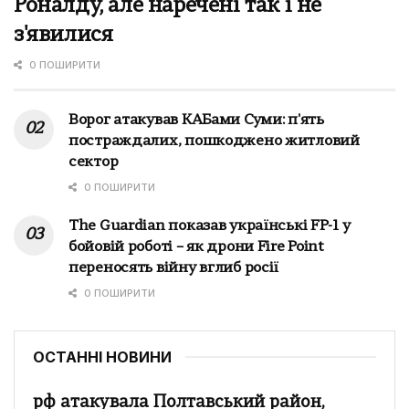
Роналду, але наречені так і не
з'явилися
0 ПОШИРИТИ
Ворог атакував КАБами Суми: п'ять
постраждалих, пошкоджено житловий
сектор
0 ПОШИРИТИ
The Guardian показав українські FP-1 у
бойовій роботі – як дрони Fire Point
переносять війну вглиб росії
0 ПОШИРИТИ
ОСТАННІ НОВИНИ
рф атакувала Полтавський район,