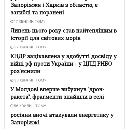
Запоріжжя і Харків з областю, є
загиблі та поранені
17 ХВИЛИН ТОМУ
Липень цього року став найтеплішим в
історії для світових морів
37 ХВИЛИН ТОМУ
КНДР зацікавлена у здобутті досвіду у
війні рф проти України – у ЦПД РНБО
роз'яснили
38 ХВИЛИН ТОМУ
У Молдові вперше вибухнув "дрон-
ракета", фрагменти знайшли в селі
56 ХВИЛИН ТОМУ
росіяни вночі атакували енергетику у
Запоріжжі