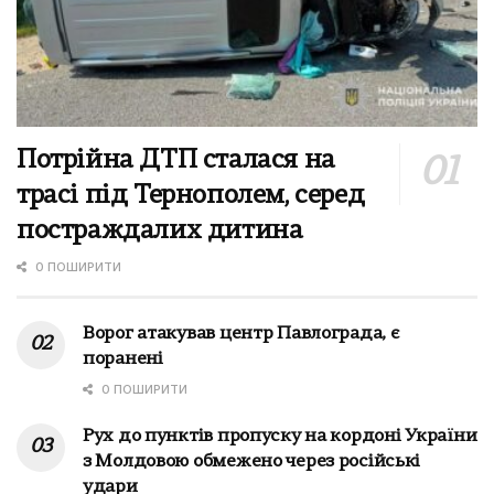
Потрійна ДТП сталася на
трасі під Тернополем, серед
постраждалих дитина
0 ПОШИРИТИ
Ворог атакував центр Павлограда, є
поранені
0 ПОШИРИТИ
Рух до пунктів пропуску на кордоні України
з Молдовою обмежено через російські
удари