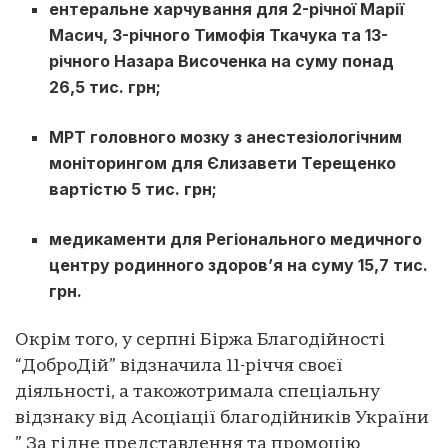
ентеральне харчування для 2-річної Марії
Масич, ⁠3-річного Тимофія Ткачука та ⁠13-
річного Назара Височенка на суму понад
26,5 тис. грн;
МРТ головного мозку з анестезіологічним
моніторингом для Єлизавети Терещенко
вартістю 5 тис. грн;
медикаменти для Регіонального медичного
центру родинного здоров’я на суму 15,7 тис.
грн.
Окрім того, у серпні Біржа Благодійності
“ДоброДій” відзначила 11-річчя своєї
діяльності, а такожотримала спеціальну
відзнаку від Асоціації благодійників України
” За гідне представлення та промоцію