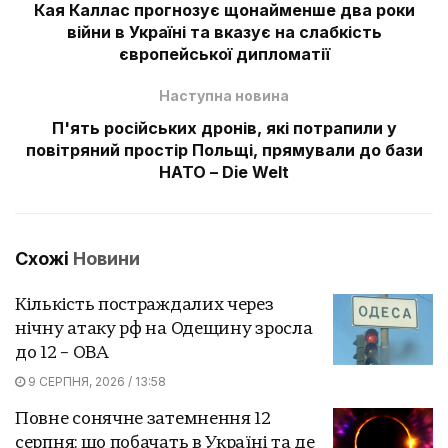
Кая Каллас прогнозує щонайменше два роки
війни в Україні та вказує на слабкість
європейської дипломатії
Наступна новина
П'ять російських дронів, які потрапили у
повітряний простір Польщі, прямували до бази
НАТО – Die Welt
Схожі
Новини
Кількість постраждалих через
нічну атаку рф на Одещину зросла
до 12 – ОВА
9 СЕРПНЯ, 2026 / 13:58
Повне сонячне затемнення 12
серпня: що побачать в Україні та де