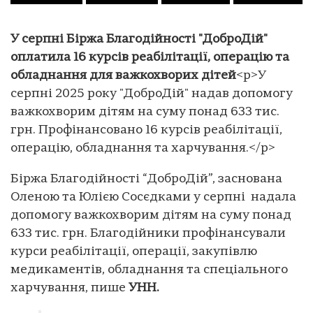
У серпні Біржа Благодійності "ДоброДій"
оплатила 16 курсів реабілітації, операцію та
обладнання для важкохворих дітей
<p>У
серпні 2025 року "ДоброДій" надав допомогу
важкохворим дітям на суму понад 633 тис.
грн. Профінансовано 16 курсів реабілітації,
операцію, обладнання та харчування.</p>
Біржа Благодійності “ДоброДій”, заснована
Оленою та Юлією Сосєдками у серпні надала
допомогу важкохворим дітям на суму понад
633 тис. грн. Благодійники профінансували
курси реабілітації, операції, закупівлю
медикаментів, обладнання та спеціального
харчування, пише
УНН.