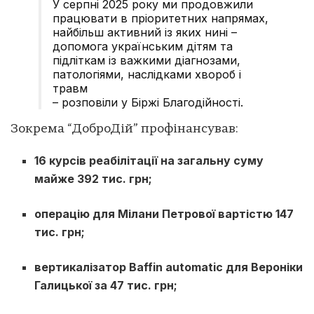
У серпні 2025 року ми продовжили
працювати в пріоритетних напрямах,
найбільш активний із яких нині –
допомога українським дітям та
підліткам із важкими діагнозами,
патологіями, наслідками хвороб і
травм
– розповіли у Біржі Благодійності.
Зокрема “ДоброДій” профінансував:
16 курсів реабілітації на загальну суму
майже 392 тис. грн;
операцію для Мілани Петрової вартістю 147
тис. грн;
вертикалізатор Baffin automatic для Вероніки
Галицької за 47 тис. грн;