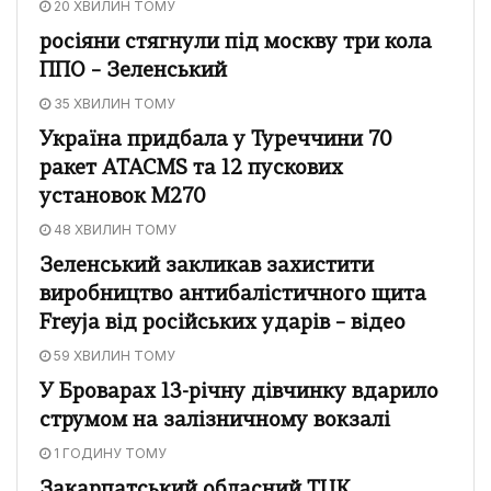
20 ХВИЛИН ТОМУ
росіяни стягнули під москву три кола
ППО – Зеленський
35 ХВИЛИН ТОМУ
Україна придбала у Туреччини 70
ракет ATACMS та 12 пускових
установок M270
48 ХВИЛИН ТОМУ
Зеленський закликав захистити
виробництво антибалістичного щита
Freyja від російських ударів – відео
59 ХВИЛИН ТОМУ
У Броварах 13-річну дівчинку вдарило
струмом на залізничному вокзалі
1 ГОДИНУ ТОМУ
Закарпатський обласний ТЦК