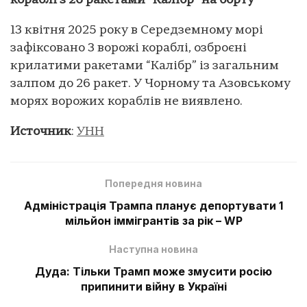
кораблі з 26 ракетами “Калібр” на борту
13 квітня 2025 року в Середземному морі
зафіксовано 3 ворожі кораблі, озброєні
крилатими ракетами “Калібр” із загальним
залпом до 26 ракет. У Чорному та Азовському
морях ворожих кораблів не виявлено.
Источник
:
УНН
Попередня новина
Адміністрація Трампа планує депортувати 1
мільйон іммігрантів за рік – WP
Наступна новина
Дуда: Тільки Трамп може змусити росію
припинити війну в Україні