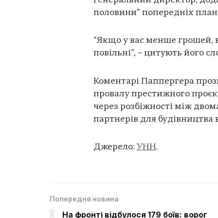
генеральний директор, дод
половини” попередніх плані
“Якщо у вас менше грошей, 
повільні”, – цитують його сл
Коментарі Паппергера прозв
провалу престижного проєкт
через розбіжності між двом
партнерів для будівництва
Джерело:
УНН
.
Попередня новина
На фронті відбулося 179 боїв: ворог