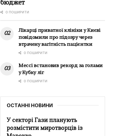
бюджет
0 ПОШИРИТИ
Лікарці приватної клініки у Києві
повідомили про підозру через
втрачену вагітність пацієнтки
0 ПОШИРИТИ
Мессі встановив рекорд за голами
у Кубку ліг
0 ПОШИРИТИ
ОСТАННІ НОВИНИ
У секторі Гази планують
розмістити миротворців із