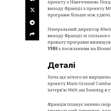
проєкту з Німеччиною. Генд
виходу Франції з проєкту 
програми більше ніж удвічі.
Генеральний директор Rhei
виходу Франції зі спільног
провалу програми винищува
УНН
з посиланням на Bloom
Деталі
Хоча ще нічого не вирішено,
проєкту Main Ground Combat
інтерв’ю Welt am Sonntag в с
Франція планує значно скор