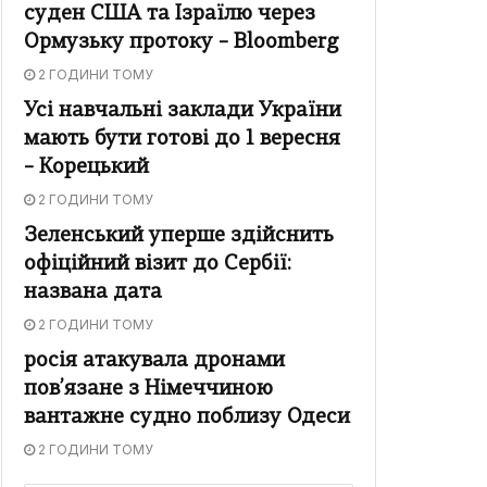
суден США та Ізраїлю через
Ормузьку протоку – Bloomberg
2 ГОДИНИ ТОМУ
Усі навчальні заклади України
мають бути готові до 1 вересня
– Корецький
2 ГОДИНИ ТОМУ
Зеленський уперше здійснить
офіційний візит до Сербії:
названа дата
2 ГОДИНИ ТОМУ
росія атакувала дронами
пов’язане з Німеччиною
вантажне судно поблизу Одеси
2 ГОДИНИ ТОМУ