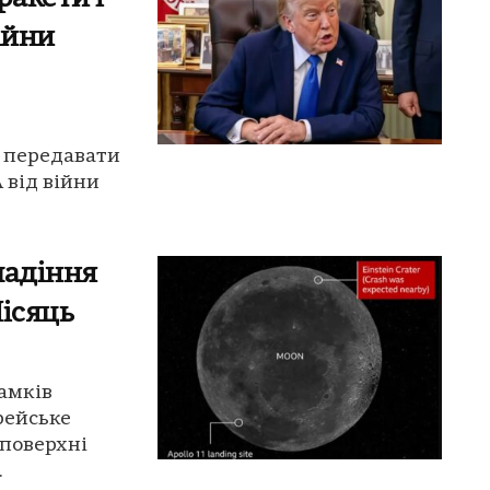
ійни
є передавати
 від війни
падіння
Місяць
амків
рейське
поверхні
.