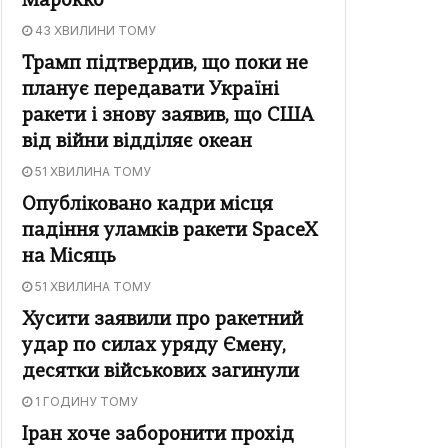
Марокко
43 ХВИЛИНИ ТОМУ
Трамп підтвердив, що поки не
планує передавати Україні
ракети і знову заявив, що США
від війни відділяє океан
51 ХВИЛИНА ТОМУ
Опубліковано кадри місця
падіння уламків ракети SpaceX
на Місяць
51 ХВИЛИНА ТОМУ
Хусити заявили про ракетний
удар по силах уряду Ємену,
десятки військових загинули
1 ГОДИНУ ТОМУ
Іран хоче заборонити прохід