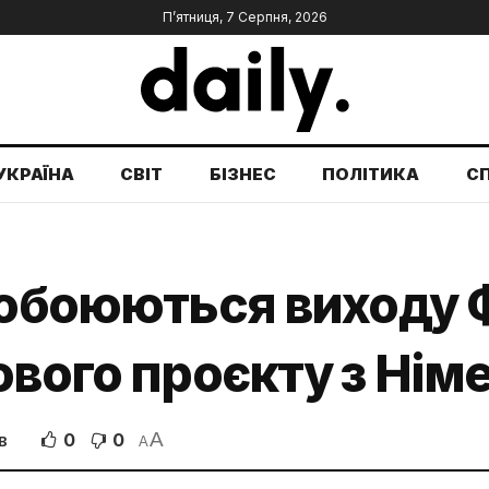
П’ятниця, 7 Серпня, 2026
УКРАЇНА
СВІТ
БІЗНЕС
ПОЛІТИКА
С
побоюються виходу Ф
ового проєкту з Ні
A
0
0
В
A