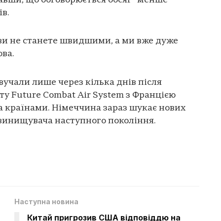
авши, що обговорюється обсяг “менше
в.
ви не станете швидшими, а ми вже дуже
ова.
учали лише через кілька днів після
у Future Combat Air System з Францією
а країнами. Німеччина зараз шукає нових
 винищувача наступного покоління.
Наступна новина
Китай пригрозив США відповіддю на