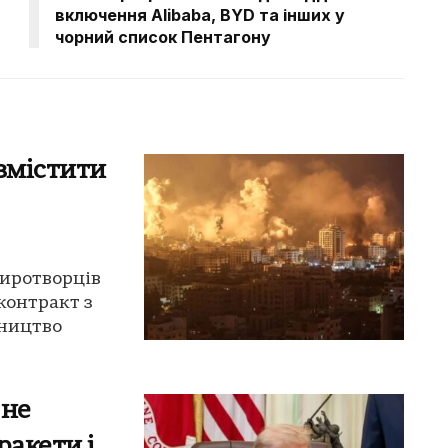
включення Alibaba, BYD та інших у
чорний список Пентагону
змістити
миротворців
контракт з
вництво
 не
ракети і