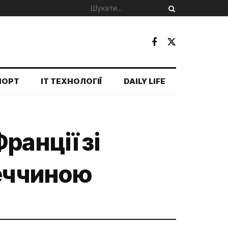
ПОРТ
IT ТЕХНОЛОГІЇ
DAILY LIFE
ранції зі
меччиною