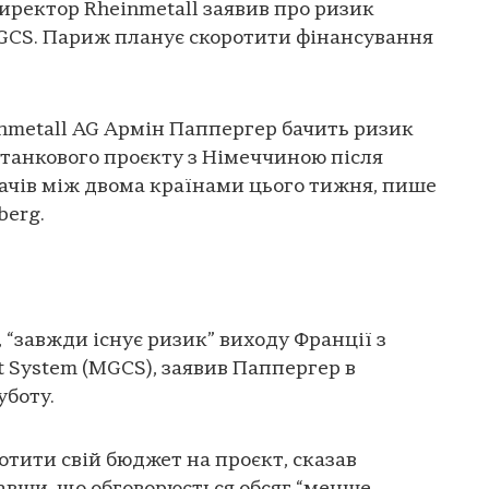
иректор Rheinmetall заявив про ризик
MGCS. Париж планує скоротити фінансування
nmetall AG Армін Паппергер бачить ризик
о танкового проєкту з Німеччиною після
чів між двома країнами цього тижня, пише
berg.
 “завжди існує ризик” виходу Франції з
 System (MGCS), заявив Паппергер в
уботу.
отити свій бюджет на проєкт, сказав