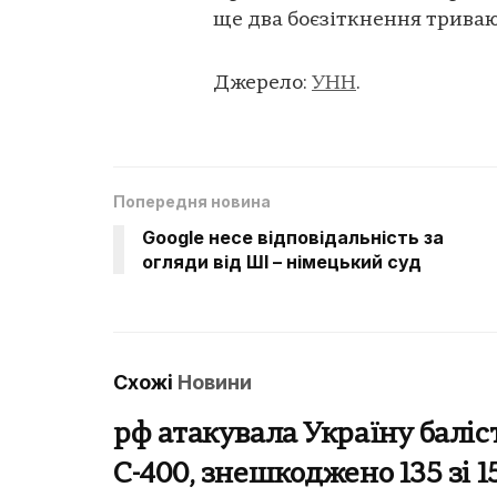
ще два боєзіткнення триваю
Джерело:
УНН
.
Попередня новина
Google несе відповідальність за
огляди від ШІ – німецький суд
Схожі
Новини
рф атакувала Україну баліс
С-400, знешкоджено 135 зі 1