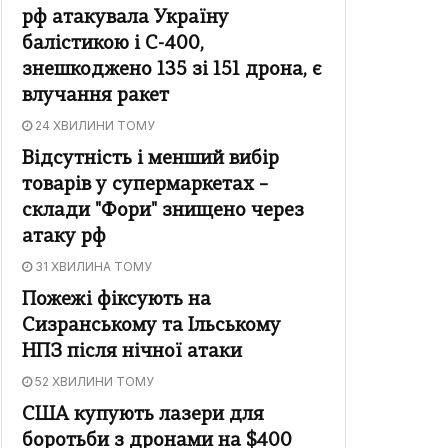
рф атакувала Україну
балістикою і С-400,
знешкоджено 135 зі 151 дрона, є
влучання ракет
24 ХВИЛИНИ ТОМУ
Відсутність і менший вибір
товарів у супермаркетах –
склади "Фори" знищено через
атаку рф
31 ХВИЛИНА ТОМУ
Пожежі фіксують на
Сизранському та Ільському
НПЗ після нічної атаки
52 ХВИЛИНИ ТОМУ
США купують лазери для
боротьби з дронами на $400