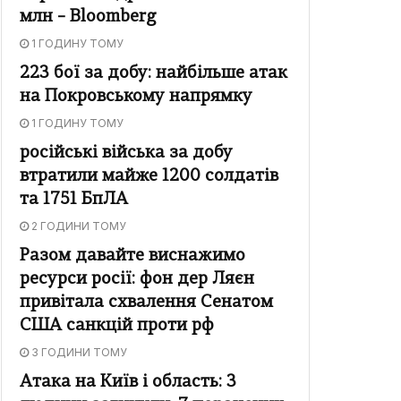
млн – Bloomberg
1 ГОДИНУ ТОМУ
223 бої за добу: найбільше атак
на Покровському напрямку
1 ГОДИНУ ТОМУ
російські війська за добу
втратили майже 1200 солдатів
та 1751 БпЛА
2 ГОДИНИ ТОМУ
Разом давайте виснажимо
ресурси росії: фон дер Ляєн
привітала схвалення Сенатом
США санкцій проти рф
3 ГОДИНИ ТОМУ
Атака на Київ і область: 3