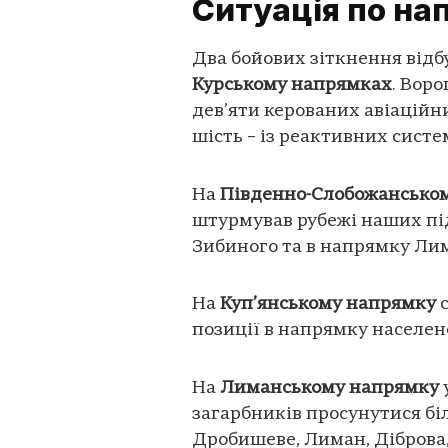
Ситуація по на
Два бойових зіткнення відб
Курському напрямках
. Воро
дев’яти керованих авіаційни
шість – із реактивних систе
На
Південно-Слобожансько
штурмував рубежі наших під
Зибиного та в напрямку Ли
На
Куп’янському напрямку
с
позиції в напрямку населен
На
Лиманському напрямку
загарбників просунутися бі
Дробишеве, Лиман, Діброва,