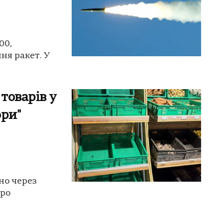
00,
ня ракет. У
товарів у
ори"
но через
про