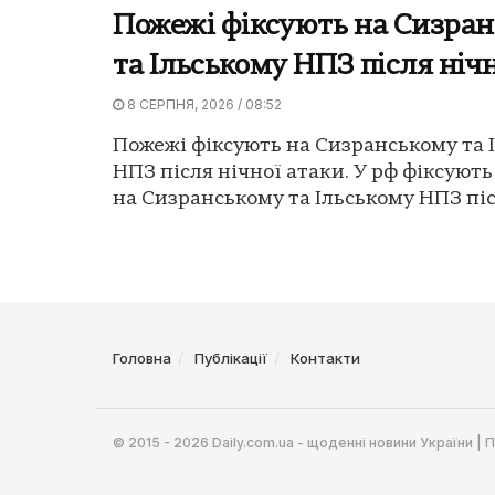
Пожежі фіксують на Сизра
та Ільському НПЗ після ніч
8 СЕРПНЯ, 2026 / 08:52
Пожежі фіксують на Сизранському та 
НПЗ після нічної атаки. У рф фіксуют
на Сизранському та Ільському НПЗ післ
Головна
Публікації
Контакти
© 2015 - 2026 Daily.com.ua - щоденні новини України |