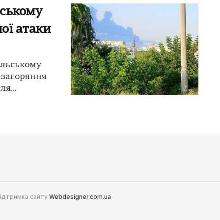
нському
ної атаки
Ільському
ь загоряння
я...
 Підтримка сайту
Webdesigner.com.ua