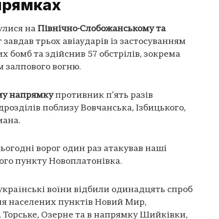
прямках
улися на
Північно-Слобожанському та
г завдав трьох авіаударів із застосуванням
х бомб та здійснив 57 обстрілів, зокрема
м залпового вогню.
му напрямку
противник п’ять разів
розділів поблизу Вовчанська, Ізбицького,
мана.
ьогодні ворог один раз атакував наші
ого пункту Новоплатонівка.
українські воїни відбили одинадцять спроб
ля населених пунктів Новий Мир,
 Торське, Озерне та в напрямку Шийківки,