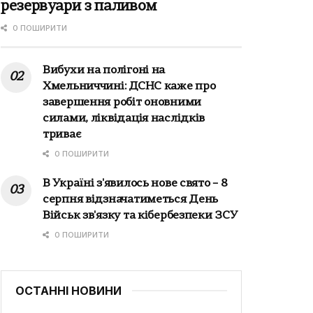
резервуари з паливом
0 ПОШИРИТИ
Вибухи на полігоні на
Хмельниччині: ДСНС каже про
завершення робіт оновними
силами, ліквідація наслідків
триває
0 ПОШИРИТИ
В Україні з'явилось нове свято – 8
серпня відзначатиметься День
Військ зв'язку та кібербезпеки ЗСУ
0 ПОШИРИТИ
ОСТАННІ НОВИНИ