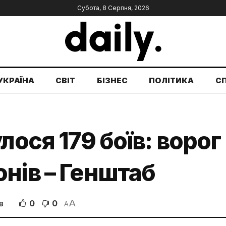
Субота, 8 Серпня, 2026
УКРАЇНА
СВІТ
БІЗНЕС
ПОЛІТИКА
С
лося 179 боїв: воро
нів – Генштаб
A
0
0
В
A