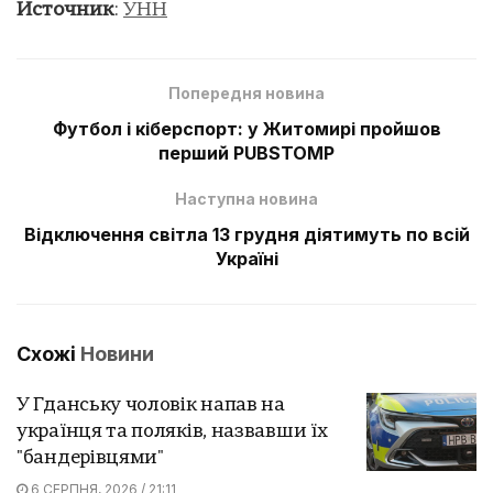
Источник
:
УНН
Попередня новина
Футбол і кіберспорт: у Житомирі пройшов
перший PUBSTOMP
Наступна новина
Відключення світла 13 грудня діятимуть по всій
Україні
Схожі
Новини
У Гданську чоловік напав на
українця та поляків, назвавши їх
"бандерівцями"
6 СЕРПНЯ, 2026 / 21:11