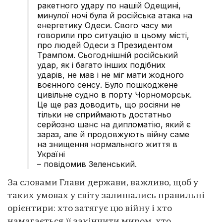
ракетного удару по нашій Одещині,
минулої ночі була й російська атака на
енергетику Одеси. Свого часу ми
говорили про ситуацію в цьому місті,
про людей Одеси з Президентом
Трампом. Сьогоднішній російський
удар, як і багато інших подібних
ударів, не мав і не міг мати жодного
воєнного сенсу. Було пошкоджене
цивільне судно в порту Чорноморськ.
Це ще раз доводить, що росіяни не
тільки не сприймають достатньо
серйозно шанс на дипломатію, який є
зараз, але й продовжують війну саме
на знищення нормального життя в
Україні
– повідомив Зеленський.
За словами Глави держави, важливо, щоб у
таких умовах у світу залишались правильні
орієнтири: хто затягує цю війну і хто
намагається її закінчити миром, хто