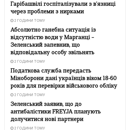
Гарібашвілі госпіталізували з в'язниці
через проблеми з нирками
2 ГОДИНИ ТОМУ
Абсолютно ганебна ситуація із
відсутністю води у Марганці –
Зеленський запевнив, що
відповідальну особу звільнять
2 ГОДИНИ ТОМУ
Податкова служба передасть
Міноборони дані українців віком 18-60
років для перевірки військового обліку
2 ГОДИНИ ТОМУ
Зеленський заявив, що до
антибалістики FREYJA планують
долучитися нові партнери
2 ГОДИНИ ТОМУ