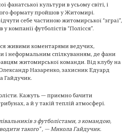
ої фанатської культури в усьому світі, і
кого формату пройшов у Житомирі.
ідчути себе частиною житомирської “зграї”,
 у компанії футболістів “Полісся”.
ася живими коментарями ведучих,
 і неформальним спілкуванням, де фани
равцям житомирської команди. Від клубу на
 Олександр Назаренко, захисник Едуард
а Гайдучик.
олісти. Кажуть — приємно бачити
рибунах, а й у такій теплій атмосфері.
лівальників з футболістами, з командою,
водити такого” , — Микола Гайдучик.