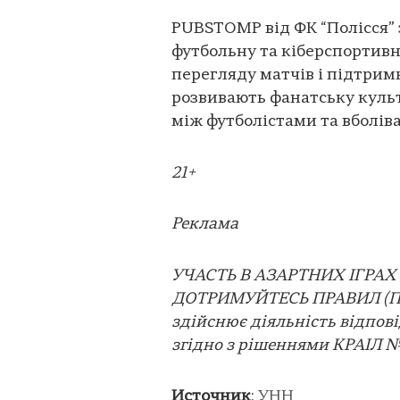
PUBSTOMP від ФК “Полісся”
футбольну та кіберспортивн
перегляду матчів і підтрим
розвивають фанатську культ
між футболістами та вболів
21+
Реклама
УЧАСТЬ В АЗАРТНИХ ІГРАХ
ДОТРИМУЙТЕСЬ ПРАВИЛ (П
здійснює діяльність відпові
згідно з рішеннями КРАІЛ №1
Источник
:
УНН