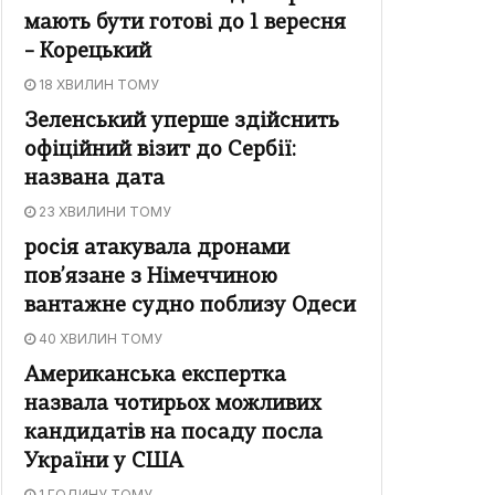
мають бути готові до 1 вересня
– Корецький
18 ХВИЛИН ТОМУ
Зеленський уперше здійснить
офіційний візит до Сербії:
названа дата
23 ХВИЛИНИ ТОМУ
росія атакувала дронами
пов’язане з Німеччиною
вантажне судно поблизу Одеси
40 ХВИЛИН ТОМУ
Американська експертка
назвала чотирьох можливих
кандидатів на посаду посла
України у США
1 ГОДИНУ ТОМУ