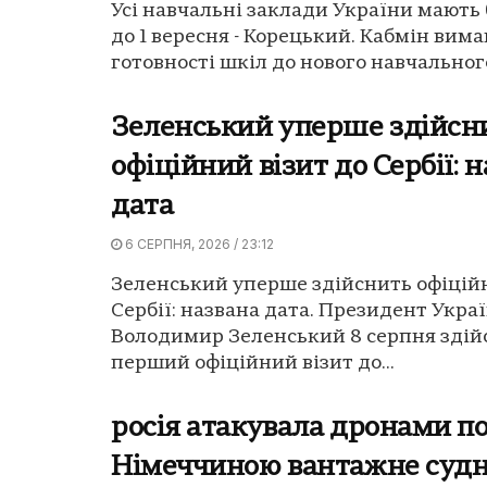
Усі навчальні заклади України мають 
до 1 вересня - Корецький. Кабмін вима
готовності шкіл до нового навчального
Зеленський уперше здійсн
офіційний візит до Сербії: 
дата
6 СЕРПНЯ, 2026 / 23:12
Зеленський уперше здійснить офіційн
Сербії: названа дата. Президент Укра
Володимир Зеленський 8 серпня здій
перший офіційний візит до...
росія атакувала дронами по
Німеччиною вантажне суд