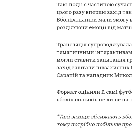
Такі події є частиною сучасн
цього разу вперше захід та
Вболівальники мали змогу в
розділяючи емоції від матчів
Трансляція супроводжувал
тематичними інтерактивами
могли ставити запитання г
захід завітали півзахисник
Сарапій та нападник Микол
Формат оцінили й самі футб
вболівальників не лише на т
“Такі заходи зближають вбо
тому потрібно побільше про