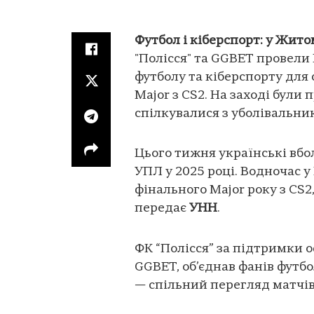
Футбол і кіберспорт: у Жи
"Полісся" та GGBET провел
футболу та кіберспорту для
Major з CS2. На заході були 
спілкувалися з уболівальни
Цього тижня українські вбо
УПЛ у 2025 році. Водночас 
фінального Major року з CS2
передає
УНН
.
ФК “Полісся” за підтримки 
GGBET, об’єднав фанів футб
— спільний перегляд матчів