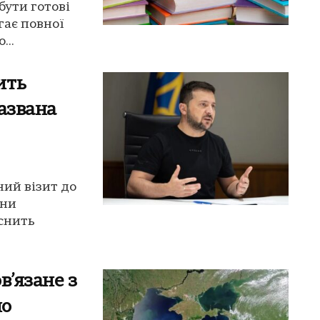
бути готові
гає повної
...
ить
названа
ий візит до
їни
снить
в’язане з
но