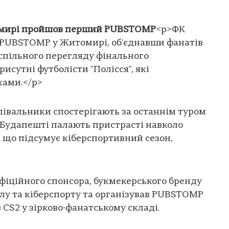
томирі пройшов перший PUBSTOMP
<p>ФК
и PUBSTOMP у Житомирі, об'єднавши фанатів
 спільного перегляду фінального
присутні футболісти "Полісся", які
ками.</p>
лівальники спостерігають за останнім туром
у Будапешті палають пристрасті навколо
, що підсумує кіберспортивний сезон,
офіційного спонсора, букмекерського бренду
олу та кіберспорту та організував PUBSTOMP
 CS2 у зірково-фанатському складі.