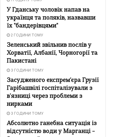
У Гданську чоловік напав на
українця та поляків, назвавши
їх "бандерівцями"
2 ГОДИНИ ТОМУ
Зеленський звільнив послів у
Хорватії, Албанії, Чорногорії та
Пакистані
3 ГОДИНИ ТОМУ
Засудженого експрем'єра Грузії
Гарібашвілі госпіталізували з
в'язниці через проблеми з
нирками
3 ГОДИНИ ТОМУ
Абсолютно ганебна ситуація із
відсутністю води у Марганці –