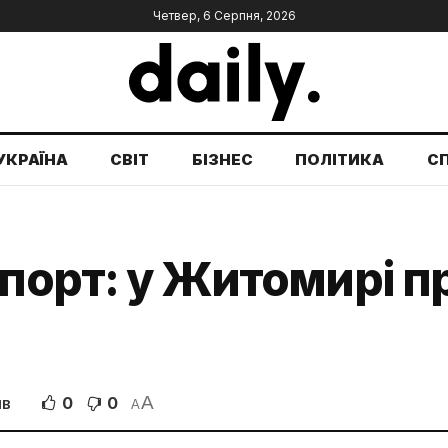
Четвер, 6 Серпня, 2026
УКРАЇНА
СВІТ
БІЗНЕС
ПОЛІТИКА
С
рспорт: у Житомирі 
A
0
0
ІВ
A