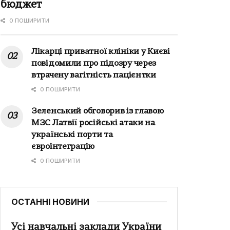
бюджет
0 ПОШИРИТИ
Лікарці приватної клініки у Києві
повідомили про підозру через
втрачену вагітність пацієнтки
0 ПОШИРИТИ
Зеленський обговорив із главою
МЗС Латвії російські атаки на
українські порти та
євроінтеграцію
0 ПОШИРИТИ
ОСТАННІ НОВИНИ
Усі навчальні заклади України