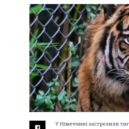
У Німеччині застрелили тигр