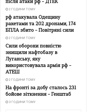
після атаки рф – ДТЕК
2 ГОДИНИ ТОМУ
рф атакувала Одещину
ракетами та 202 дронами, 174
БПЛА збито – Повітряні сили
2 ГОДИНИ ТОМУ
Сили оборони повністю
знищили нафтобазу в
Луганську, яку
використовувала армія рф –
АТЕШ
2 ГОДИНИ ТОМУ
На фронті за добу сталось 231
бойове зіткнення – Генштаб
3 ГОДИНИ ТОМУ