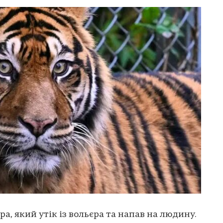
а, який утік із вольєра та напав на людину.