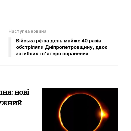
Наступна новина
Війська рф за день майже 40 разів
обстріляли Дніпропетровщину, двоє
загиблих і п'ятеро поранених
ня: нові
тужний