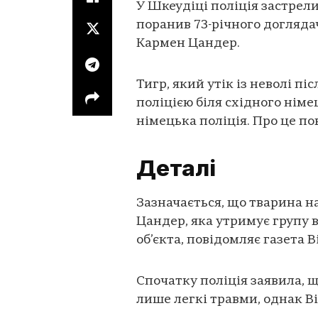
У Шкеудіці поліція застрели
поранив 73-річного догляда
Кармен Цандер.
Тигр, який утік із неволі п
поліцією біля східного нім
німецька поліція. Про це п
Деталі
Зазначається, що тварина 
Цандер, яка утримує групу 
об’єкта, повідомляє газета B
Спочатку поліція заявила, 
лише легкі травми, однак Bi