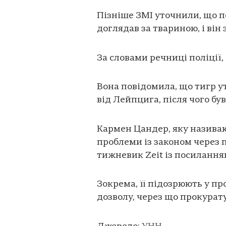
Пізніше ЗМІ уточнили, що п
доглядав за твариною, і він
За словами речниці поліції,
Вона повідомила, що тигр уті
від Лейпцига, після чого був
Кармен Цандер, яку називаю
проблеми із законом через 
тижневик Zeit із посилання
Зокрема, її підозрюють у п
дозволу, через що прокурат