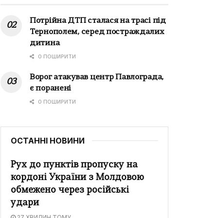
Потрійна ДТП сталася на трасі під
Тернополем, серед постраждалих
дитина
0 ПОШИРИТИ
Ворог атакував центр Павлограда,
є поранені
0 ПОШИРИТИ
ОСТАННІ НОВИНИ
Рух до пунктів пропуску на
кордоні України з Молдовою
обмежено через російські
удари
27 ХВИЛИН ТОМУ