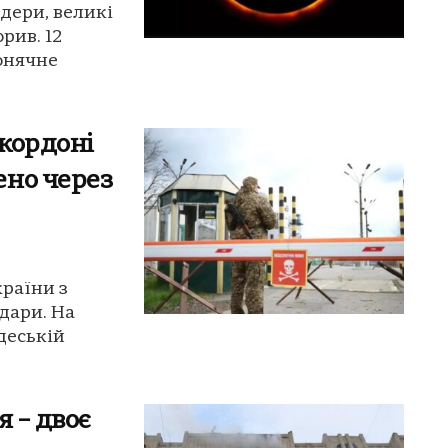
ідери, великі
рив. 12
сонячне
 кордоні
ено через
країни з
дари. На
деській
я – двоє