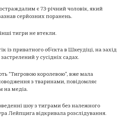
остраждалим є 73-річний чоловік, який
 зазнав серйозних поранень.
 інші тигри не втекли.
к із приватного об’єкта в Шкеудіці, на захід
 застрелений у сусідніх садах.
ть “Тигровою королевою”, вже мала
поводження з тваринами, повідомляє
м на медіа.
роведенні шоу з тиграми без належного
ура Лейпцига відкривала розслідування.