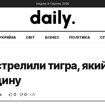
Неділя, 9 Серпня, 2026
УКРАЇНА
СВІТ
БІЗНЕС
ПОЛІТИКА
С
трелили тигра, який
дину
A
0
0
В
A