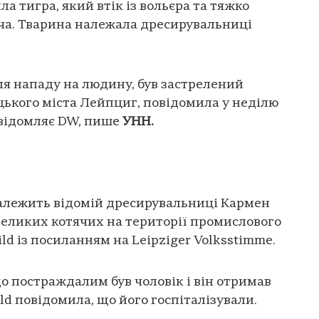
ла тигра, який втік із вольєра та тяжко
ча. Тварина належала дресирувальниці
ісля нападу на людину, був застрелений
ецького міста Лейпциг, повідомила у неділю
овідомляє DW, пише
УНН.
належить відомій дресирувальниці Кармен
великих котячих на території промислового
ild із посиланням на Leipziger Volksstimme.
що постраждалим був чоловік і він отримав
ld повідомила, що його госпіталізували.