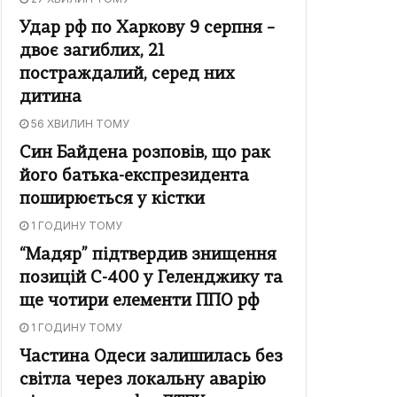
Удар рф по Харкову 9 серпня –
двоє загиблих, 21
постраждалий, серед них
дитина
56 ХВИЛИН ТОМУ
Син Байдена розповів, що рак
його батька-експрезидента
поширюється у кістки
1 ГОДИНУ ТОМУ
“Мадяр” підтвердив знищення
позицій С-400 у Геленджику та
ще чотири елементи ППО рф
1 ГОДИНУ ТОМУ
Частина Одеси залишилась без
світла через локальну аварію