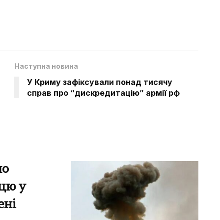
Наступна новина
У Криму зафіксували понад тисячу
справ про “дискредитацію” армії рф
по
ицю у
ені