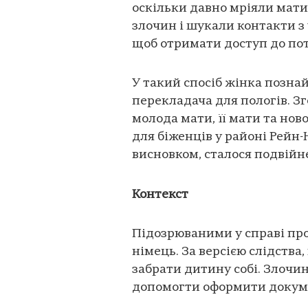
оскільки давно мріяли мати
злочин і шукали контакти з
щоб отримати доступ до по
У такий спосіб жінка позна
перекладача для пологів. Зго
молода мати, її мати та но
для біженців у районі Рейн-
висновком, сталося подвійн
Контекст
Підозрюваними у справі про
німець. За версією слідства
забрати дитину собі. Злочи
допомогти оформити докум