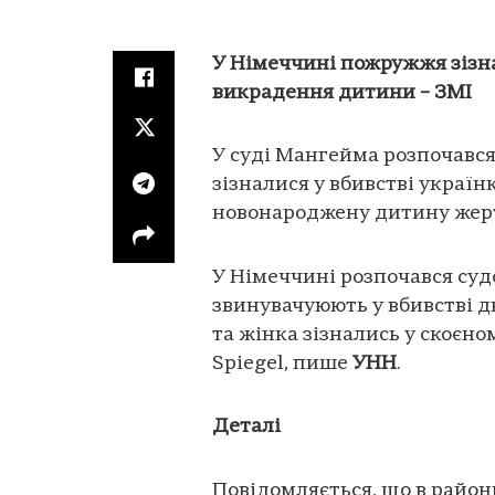
У Німеччині пожружжя зізна
викрадення дитини – ЗМІ
У суді Мангейма розпочався
зізналися у вбивстві україн
новонароджену дитину жертв
У Німеччині розпочався су
звинувачуюють у вбивстві д
та жінка зізнались у скоєно
Spiegel, пише
УНН
.
Деталі
Повідомляється, що в район