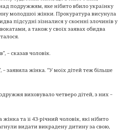
над подружжям, яке нібито вбило українку
итину молодшої жінки. Прокуратура висунула
идва підсудні зізналися у скоєнні злочинів у
вокатами, а також у своїх заявах обидва
сталося.
”, – сказав чоловік.
 – заявила жінка. “У моїх дітей теж більше
одружжя виховувало четверо дітей, з них –
 жінка та її 43-річний чоловік, які нібито
рагнули видати викрадену дитину за свою,