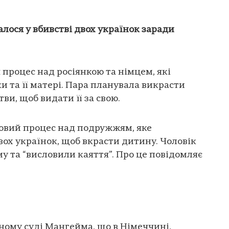
лося у вбивстві двох українок заради
 процес над росіянкою та німцем, які
ки та її матері. Пара планувала викрасти
и, щоб видати її за свою.
довий процес над подружжям, яке
вох українок, щоб вкрасти дитину. Чоловік
му та “висловили каяття”. Про це повідомляє
ному суді Мангейма, що в Німеччині,