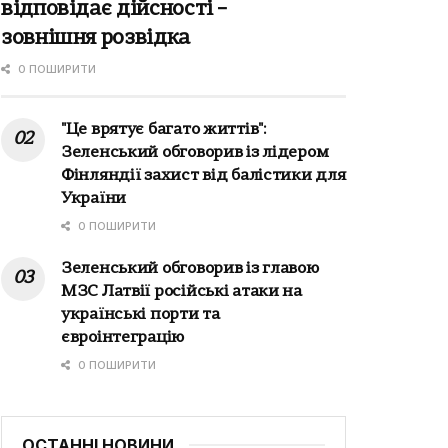
відповідає дійсності –
зовнішня розвідка
0 ПОШИРИТИ
"Це врятує багато життів":
Зеленський обговорив із лідером
Фінляндії захист від балістики для
України
0 ПОШИРИТИ
Зеленський обговорив із главою
МЗС Латвії російські атаки на
українські порти та
євроінтеграцію
0 ПОШИРИТИ
ОСТАННІ НОВИНИ