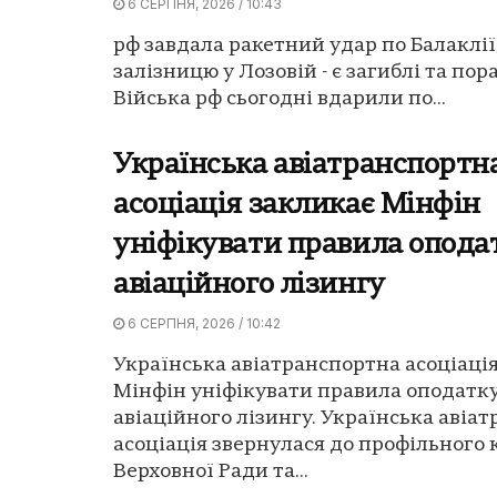
6 СЕРПНЯ, 2026 / 10:43
рф завдала ракетний удар по Балаклії
залізницю у Лозовій - є загиблі та пор
Війська рф сьогодні вдарили по...
Українська авіатранспортн
асоціація закликає Мінфін
уніфікувати правила опода
авіаційного лізингу
6 СЕРПНЯ, 2026 / 10:42
Українська авіатранспортна асоціаці
Мінфін уніфікувати правила оподатк
авіаційного лізингу. Українська авіа
асоціація звернулася до профільного 
Верховної Ради та...