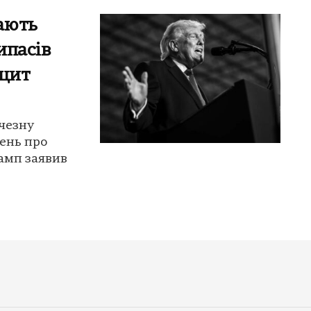
ають
ипасів
іцит
чезну
лень про
амп заявив