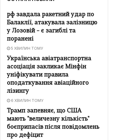
рф завдала ракетний удар по
Балаклії, атакувала залізницю
у Лозовій – є загиблі та
поранені
5 ХВИЛИН ТОМУ
Українська авіатранспортна
асоціація закликає Мінфін
уніфікувати правила
оподаткування авіаційного
лізингу
6 ХВИЛИН ТОМУ
Трамп запевняє, що США
мають "величезну кількість"
боєприпасів після повідомлень
про дефіцит