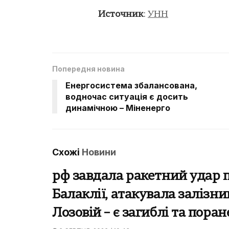
Источник
:
УНН
Попередня новина
Енергосистема збалансована,
водночас ситуація є досить
динамічною – Міненерго
Схожі
Новини
рф завдала ракетний удар 
Балаклії, атакувала залізн
Лозовій – є загиблі та поран