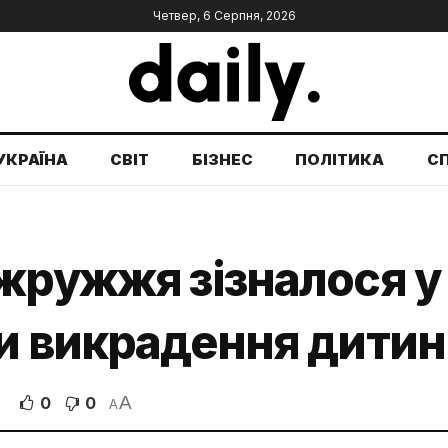
Четвер, 6 Серпня, 2026
УКРАЇНА
СВІТ
БІЗНЕС
ПОЛІТИКА
С
жружжя зізналося у 
и викрадення дитин
A
0
0
A