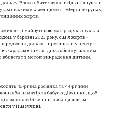
 доньку. Вони нібито заздалегідь планували
 українськими біженцями в Telegram-групах,
тенційних жертв.
йомилася з майбутньою матір’ю, яка шукала
дом, у березні 2023 року, сім’я жертв –
вонароджена донька – проживали у центрі
Неккар. Саме там, згідно з обвинувальним
е вбивство з метою викрадення дитини.
ходять 43-річна росіянка та 44-річний
, вони вбили матір та бабусю дівчинки, щоб
нці заманили біженців, пообіцявши їм
енти у Німеччині.