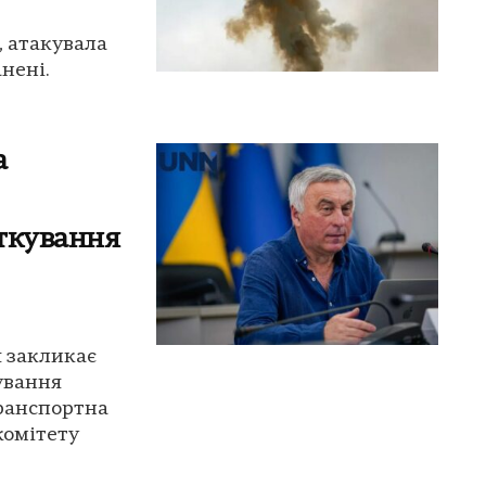
, атакувала
анені.
а
ткування
я закликає
ування
транспортна
комітету