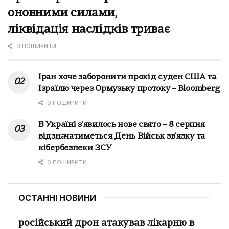
оновними силами,
ліквідація наслідків триває
0 ПОШИРИТИ
Іран хоче заборонити прохід суден США та
Ізраїлю через Ормузьку протоку – Bloomberg
0 ПОШИРИТИ
В Україні з'явилось нове свято – 8 серпня
відзначатиметься День Військ зв'язку та
кібербезпеки ЗСУ
0 ПОШИРИТИ
ОСТАННІ НОВИНИ
російський дрон атакував лікарню в