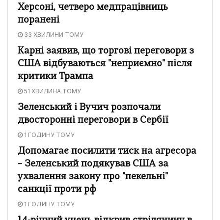
Херсоні, четверо медпрацівниць
поранені
33 ХВИЛИНИ ТОМУ
Карні заявив, що торгові переговори з
США відбуваються "неприємно" після
критики Трампа
51 ХВИЛИНА ТОМУ
Зеленський і Вучич розпочали
двосторонні переговори в Сербії
1 ГОДИНУ ТОМУ
Допомагає посилити тиск на агресора
– Зеленський подякував США за
ухвалення закону про "пекельні"
санкції проти рф
1 ГОДИНУ ТОМУ