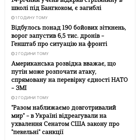
14-річний учень відкрив стрілянину в
школі під Бангкоком, є загиблі
1 ГОДИНУ ТОМУ
Відбулось понад 190 бойових зіткнень,
ворог запустив 6,5 тис. дронів –
Генштаб про ситуацію на фронті
2 ГОДИНИ ТОМУ
Американська розвідка вважає, що
путін може розпочати атаку,
спрямовану на перевірку єдності НАТО
– ЗМІ
2 ГОДИНИ ТОМУ
"Разом наближаємо довготривалий
мир" – в Україні відреагували на
ухвалення Сенатом США закону про
"пекельні" санкції