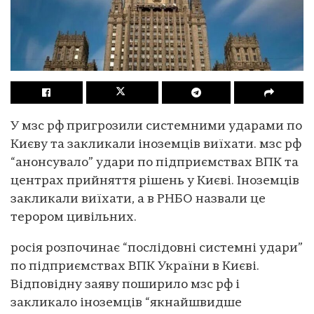
У мзс рф пригрозили системними ударами по
Києву та закликали іноземців виїхати. мзс рф
“анонсувало” удари по підприємствах ВПК та
центрах прийняття рішень у Києві. Іноземців
закликали виїхати, а в РНБО назвали це
терором цивільних.
росія розпочинає “послідовні системні удари”
по підприємствах ВПК України в Києві.
Відповідну заяву поширило мзс рф і
закликало іноземців “якнайшвидше