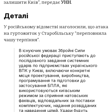
залишити Київ”, передає
УНН
.
Деталі
У російському відомстві наголосили, що атака
на гуртожиток у Старобільську “переповнила
чашу терпіння”.
В існуючих умовах Збройні Сили
російської федерації приступають до
послідовного завдання системних
ударів по підприємствах українського
ВПК у Києві, включаючи конкретні
місця проектування, виробництва,
програмування та підготовки до
застосування БПЛА, які
використовуються київським
режимом за сприяння натовських
фахівців, відповідальних за поставки
комплектуючих, надання розвідданих
та наведення цілей. Удари будуть