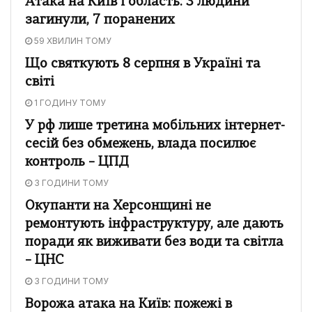
Атака на Київ і область: 3 людини
загинули, 7 поранених
59 ХВИЛИН ТОМУ
Що святкують 8 серпня в Україні та
світі
1 ГОДИНУ ТОМУ
У рф лише третина мобільних інтернет-
сесій без обмежень, влада посилює
контроль – ЦПД
3 ГОДИНИ ТОМУ
Окупанти на Херсонщині не
ремонтують інфраструктуру, але дають
поради як виживати без води та світла
– ЦНС
3 ГОДИНИ ТОМУ
Ворожа атака на Київ: пожежі в