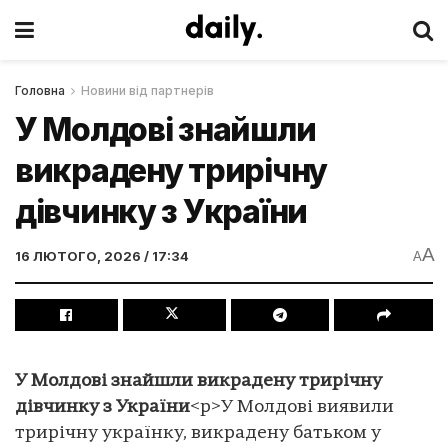
Головна
Новини від партнерів
У Молдові знайшли
викрадену трирічну
дівчинку з України
A
16 ЛЮТОГО, 2026 / 17:34
A
У Молдові знайшли викрадену трирічну
дівчинку з України
<p>У Молдові виявили
трирічну українку, викрадену батьком у