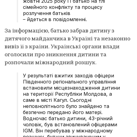
жовтні 2025 року її батько на тлі
сімейного конфлікту та процесу
розлучення батьків
– йдеться в повідомленні.
За інформацією, батько забрав дитину з
дитячого майданчика в Україні та незаконно
вивіз її з країни. Українські органи влади
оголосили про зникнення дитини та
розпочали міжнародний розшук.
У результаті вжитих заходів офіцери
Південного регіонального управління
встановили місцезнаходження дитини
на території Республіки Молдова, а
саме в місті Кагул. Сьогодні
неповнолітнього було знайдено та
безпечно передано його матері.
Водночас батько дитини, 43-річний
чоловік, був встановлений офіцерами
IGM. Він перебував у міжнародному
розшуку, будучи звинуваченим у