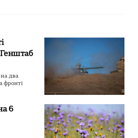
і
 Генштаб
 на два
а фронті
на 6