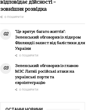
відповідає дійсності –
зовнішня розвідка
0 ПОШИРИТИ
"Це врятує багато життів":
Зеленський обговорив із лідером
Фінляндії захист від балістики для
України
0 ПОШИРИТИ
Зеленський обговорив із главою
МЗС Латвії російські атаки на
українські порти та
євроінтеграцію
0 ПОШИРИТИ
ОСТАННІ НОВИНИ