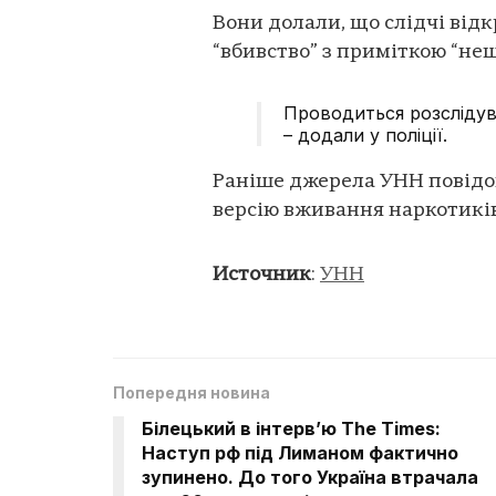
Вони долали, що слідчі від
“вбивство” з приміткою “не
Проводиться розслідув
– додали у поліції.
Раніше джерела УНН повідо
версію вживання наркотиків
Источник
:
УНН
Попередня новина
Білецький в інтервʼю The Times:
Наступ рф під Лиманом фактично
зупинено. До того Україна втрачала