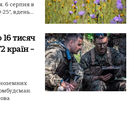
я. 6 серпня в
25°, вдень...
 16 тисяч
2 країн –
іноземних
 омбудсман.
лова