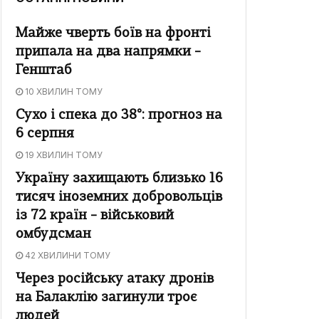
Майже чверть боїв на фронті
припала на два напрямки –
Генштаб
10 ХВИЛИН ТОМУ
Сухо і спека до 38°: прогноз на
6 серпня
19 ХВИЛИН ТОМУ
Україну захищають близько 16
тисяч іноземних добровольців
із 72 країн – військовий
омбудсман
42 ХВИЛИНИ ТОМУ
Через російську атаку дронів
на Балаклію загинули троє
людей