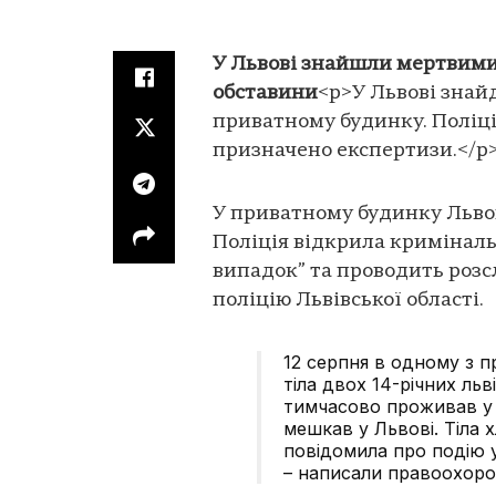
У Львові знайшли мертвими д
обставини
<p>У Львові знай
приватному будинку. Поліці
призначено експертизи.</p
У приватному будинку Львов
Поліція відкрила кримінал
випадок” та проводить роз
поліцію Львівської області.
12 серпня в одному з п
тіла двох 14-річних льв
тимчасово проживав у 
мешкав у Львові. Тіла 
повідомила про подію у
– написали правоохоро