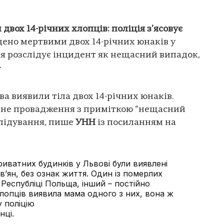
вох 14-річних хлопців: поліція з’ясовує
дено мертвими двох 14-річних юнаків у
я розслідує інцидент як нещасний випадок,
>
а виявили тіла двох 14-річних юнаків.
ьне провадження з приміткою “нещасний
слідування, пише
УНН
із посиланням на
риватних будинків у Львові були виявлені
ів’ян, без ознак життя. Один із померлих
Республіці Польща, інший – постійно
хлопців виявила мама одного з них, вона ж
 поліцію
нці.