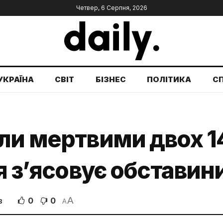
Четвер, 6 Серпня, 2026
УКРАЇНА
СВІТ
БІЗНЕС
ПОЛІТИКА
С
ли мертвими двох 1
я з’ясовує обставин
A
0
0
В
A