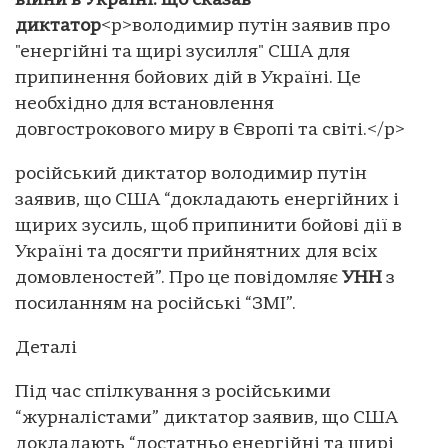
війни в Україні: що сказав
диктатор
<p>володимир путін заявив про
"енергійні та щирі зусилля" США для
припинення бойових дій в Україні. Це
необхідно для встановлення
довгострокового миру в Європі та світі.</p>
російський диктатор володимир путін
заявив, що США “докладають енергійних і
щирих зусиль, щоб припинити бойові дії в
Україні та досягти прийнятних для всіх
домовленостей”. Про це повідомляє
УНН
з
посиланням на російські “ЗМІ”.
Деталі
Під час спілкування з російськими
“журналістами” диктатор заявив, що США
докладають “достатньо енергійні та щирі