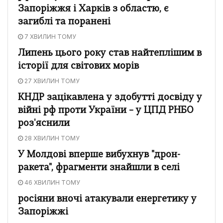
Запоріжжя і Харків з областю, є
загиблі та поранені
7 ХВИЛИН ТОМУ
Липень цього року став найтеплішим в
історії для світових морів
27 ХВИЛИН ТОМУ
КНДР зацікавлена у здобутті досвіду у
війні рф проти України – у ЦПД РНБО
роз'яснили
28 ХВИЛИН ТОМУ
У Молдові вперше вибухнув "дрон-
ракета", фрагменти знайшли в селі
46 ХВИЛИН ТОМУ
росіяни вночі атакували енергетику у
Запоріжжі