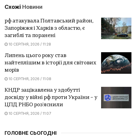
Схожі
Новини
рф атакувала Полтавський район,
Запоріжжя і Харків з областю, є
загиблі та поранені
10 СЕРПНЯ, 2026 / 11:28
Липень цього року став
найтеплішим в історії для світових
морів
10 СЕРПНЯ, 2026 / 11:08
КНДР зацікавлена у здобутті
досвіду у війні рф проти України – у
ЦПД РНБО роз'яснили
10 СЕРПНЯ, 2026 / 11:07
ГОЛОВНЕ СЬОГОДНІ