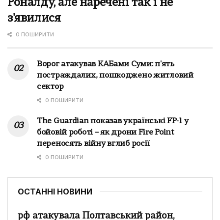
Роналду, але наречені так і не
з'явилися
0 ПОШИРИТИ
Ворог атакував КАБами Суми: п'ять
постраждалих, пошкоджено житловий
сектор
0 ПОШИРИТИ
The Guardian показав українські FP-1 у
бойовій роботі – як дрони Fire Point
переносять війну вглиб росії
0 ПОШИРИТИ
ОСТАННІ НОВИНИ
рф атакувала Полтавський район,