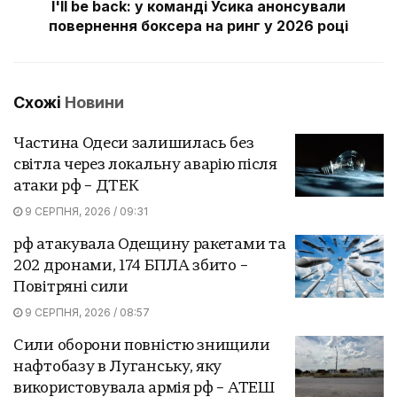
I'll be back: у команді Усика анонсували
повернення боксера на ринг у 2026 році
Схожі
Новини
Частина Одеси залишилась без
світла через локальну аварію після
атаки рф – ДТЕК
9 СЕРПНЯ, 2026 / 09:31
рф атакувала Одещину ракетами та
202 дронами, 174 БПЛА збито –
Повітряні сили
9 СЕРПНЯ, 2026 / 08:57
Сили оборони повністю знищили
нафтобазу в Луганську, яку
використовувала армія рф – АТЕШ