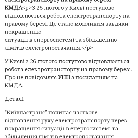
електротранспорту на правому березі –
КМДА
<p>З 26 лютого у Києві поступово
відновлюється робота електротранспорту на
правому березі. Це стало можливим завдяки
покращенню
ситуації в енергосистемі та збільшенню
лімітів електропостачання.</p>
У Києві з 26 лютого поступово відновлюється
робота електротранспорту на правому березі.
Про це повідомляє
УНН
з посиланням на
КМДА.
Деталі
“Київпастранс” починає часткове
відновлення руху електротранспорту через
покращення ситуації в енергосистемі та
збільшення лімітів електропостачання.