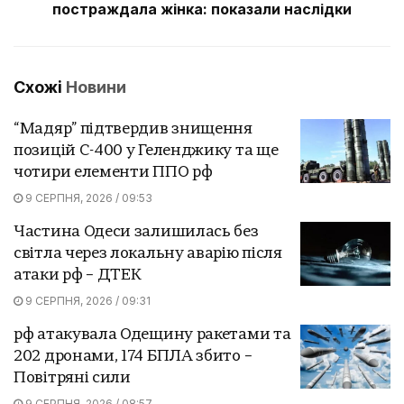
постраждала жінка: показали наслідки
Схожі
Новини
“Мадяр” підтвердив знищення
позицій С-400 у Геленджику та ще
чотири елементи ППО рф
9 СЕРПНЯ, 2026 / 09:53
Частина Одеси залишилась без
світла через локальну аварію після
атаки рф – ДТЕК
9 СЕРПНЯ, 2026 / 09:31
рф атакувала Одещину ракетами та
202 дронами, 174 БПЛА збито –
Повітряні сили
9 СЕРПНЯ, 2026 / 08:57