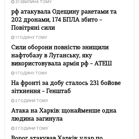
31 ХВИЛИНА ТОМУ
рф атакувала Одещину ракетами та
202 дронами, 174 БПЛА збито –
Повітряні сили
1 ГОДИНУ ТОМУ
Сили оборони повністю знищили
нафтобазу в Луганську, яку
використовувала армія рф – АТЕШ
1 ГОДИНУ ТОМУ
На фронті за добу сталось 231 бойове
зіткнення – Генштаб
2 ГОДИНИ ТОМУ
Атака на Харків: щонайменше одна
людина загинула
2 ГОДИНИ ТОМУ
Ворог атакував Харків: удар по