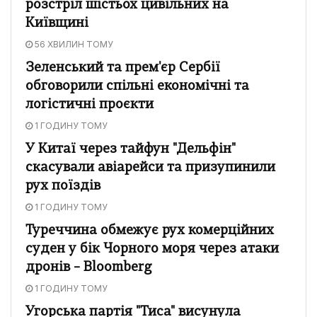
розстріл шістьох цивільних на
Київщині
56 ХВИЛИН ТОМУ
Зеленський та прем'єр Сербії
обговорили спільні економічні та
логістичні проєкти
1 ГОДИНУ ТОМУ
У Китаї через тайфун "Дельфін"
скасували авіарейси та призупинили
рух поїздів
1 ГОДИНУ ТОМУ
Туреччина обмежує рух комерційних
суден у бік Чорного моря через атаки
дронів – Bloomberg
1 ГОДИНУ ТОМУ
Угорська партія "Тиса" висунула