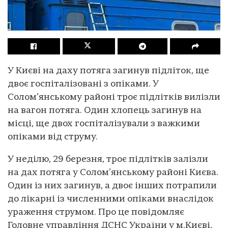
У Києві на даху потяга загинув підліток, ще
двоє госпіталізовані з опіками. У
Солом’янському районі троє підлітків вилізли
на вагон потяга. Один хлопець загинув на
місці, ще двох госпіталізували з важкими
опіками від струму.
У неділю, 29 березня, троє підлітків залізли
на дах потяга у Солом’янському районі Києва.
Один із них загинув, а двоє інших потрапили
до лікарні із численними опіками внаслідок
ураження струмом. Про це повідомляє
Головне управління ДСНС України у м.Києві,