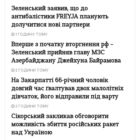
Зеленський заявив, що до
антибалістики FREYJA планують
долучитися нові партнери
1 ГОДИНУ ТОМУ
Вперше з початку вторгнення рф –
Зеленський прийняв главу МЗС
Азербайджану Джейхуна Байрамова
2 ГОДИНИ ТОМУ
На Закарпатті 66-річний чоловік
довгий час ґвалтував двох малолітніх
дівчаток, його відправили під варту
2 ГОДИНИ ТОМУ
Сікорський закликав обговорити
можливість збиття російських ракет
над Україною