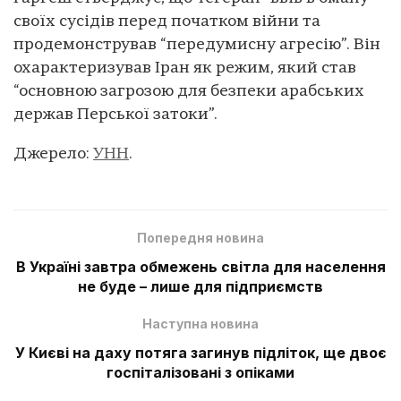
своїх сусідів перед початком війни та
продемонстрував “передумисну агресію”. Він
охарактеризував Іран як режим, який став
“основною загрозою для безпеки арабських
держав Перської затоки”.
Джерело:
УНН
.
Попередня новина
В Україні завтра обмежень світла для населення
не буде – лише для підприємств
Наступна новина
У Києві на даху потяга загинув підліток, ще двоє
госпіталізовані з опіками