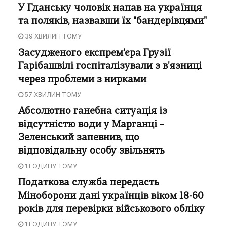
У Гданську чоловік напав на українця
та поляків, назвавши їх "бандерівцями"
39 ХВИЛИН ТОМУ
Засудженого експрем'єра Грузії
Гарібашвілі госпіталізували з в'язниці
через проблеми з нирками
57 ХВИЛИН ТОМУ
Абсолютно ганебна ситуація із
відсутністю води у Марганці –
Зеленський запевнив, що
відповідальну особу звільнять
1 ГОДИНУ ТОМУ
Податкова служба передасть
Міноборони дані українців віком 18-60
років для перевірки військового обліку
1 ГОДИНУ ТОМУ