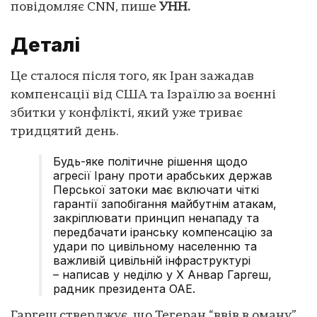
повідомляє CNN, пише
УНН.
Деталі
Це сталося після того, як Іран зажадав
компенсації від США та Ізраїлю за воєнні
збитки у конфлікті, який уже триває
тридцятий день.
Будь-яке політичне рішення щодо
агресії Ірану проти арабських держав
Перської затоки має включати чіткі
гарантії запобігання майбутнім атакам,
закріплювати принцип ненападу та
передбачати іранську компенсацію за
удари по цивільному населенню та
важливій цивільній інфраструктурі
– написав у неділю у X Анвар Гаргеш,
радник президента ОАЕ.
Гаргеш стверджує, що Тегеран “ввів в оману”