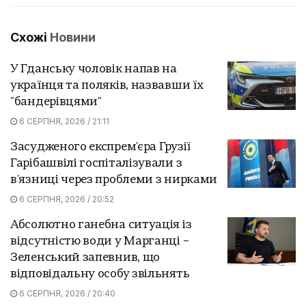
Схожі
Новини
У Гданську чоловік напав на
українця та поляків, назвавши їх
"бандерівцями"
6 СЕРПНЯ, 2026 / 21:11
Засудженого експрем'єра Грузії
Гарібашвілі госпіталізували з
в'язниці через проблеми з нирками
6 СЕРПНЯ, 2026 / 20:52
Абсолютно ганебна ситуація із
відсутністю води у Марганці –
Зеленський запевнив, що
відповідальну особу звільнять
6 СЕРПНЯ, 2026 / 20:40