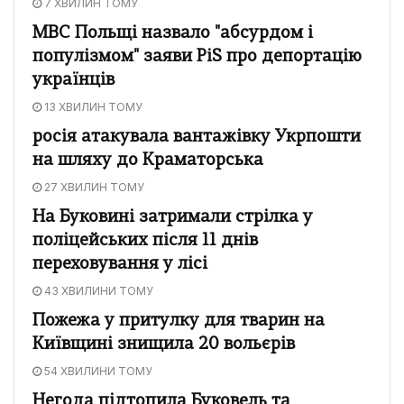
7 ХВИЛИН ТОМУ
МВС Польщі назвало "абсурдом і
популізмом" заяви PiS про депортацію
українців
13 ХВИЛИН ТОМУ
росія атакувала вантажівку Укрпошти
на шляху до Краматорська
27 ХВИЛИН ТОМУ
На Буковині затримали стрілка у
поліцейських після 11 днів
переховування у лісі
43 ХВИЛИНИ ТОМУ
Пожежа у притулку для тварин на
Київщині знищила 20 вольєрів
54 ХВИЛИНИ ТОМУ
Негода підтопила Буковель та