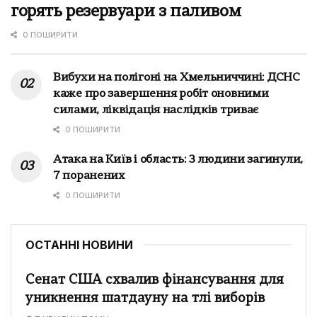
горять резервуари з паливом
0 ПОШИРИТИ
Вибухи на полігоні на Хмельниччині: ДСНС
каже про завершення робіт оновними
силами, ліквідація наслідків триває
0 ПОШИРИТИ
Атака на Київ і область: 3 людини загинули,
7 поранених
0 ПОШИРИТИ
ОСТАННІ НОВИНИ
Сенат США схвалив фінансування для
уникнення шатдауну на тлі виборів