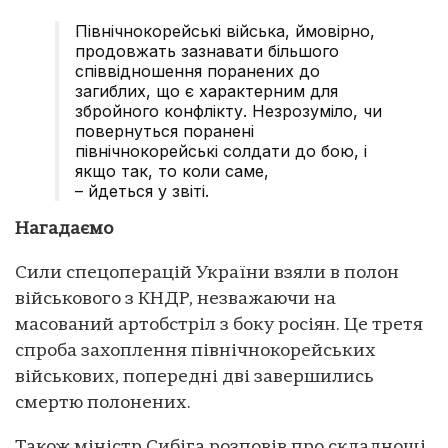
Північнокорейські війська, ймовірно,
продовжать зазнавати більшого
співвідношення поранених до
загиблих, що є характерним для
збройного конфлікту. Незрозуміло, чи
повернуться поранені
північнокорейські солдати до бою, і
якщо так, то коли саме,
– йдеться у звіті.
Нагадаємо
Сили спецоперацій України взяли в полон
військового з КНДР, незважаючи на
масований артобстріл з боку росіян. Це третя
спроба захоплення північнокорейських
військових, попередні дві завершились
смертю полонених.
Також міністр Сибіга розповів про складнощі