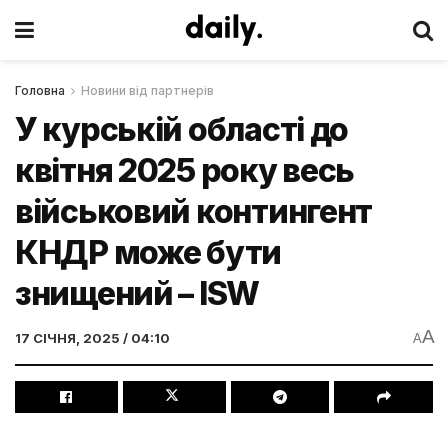
Головна
Новини від партнерів
У курській області до
квітня 2025 року весь
військовий контингент
КНДР може бути
знищений – ISW
A
17 СІЧНЯ, 2025 / 04:10
A