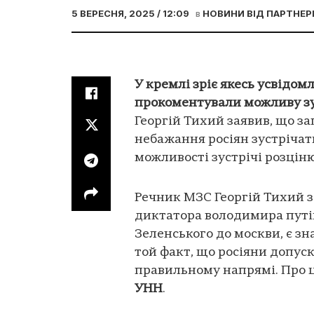
5 ВЕРЕСНЯ, 2025 / 12:09
в
НОВИНИ ВІД ПАРТНЕР
У кремлі зріє якесь усвідом
прокоментували можливу зу
Георгій Тихий заявив, що з
небажання росіян зустрічат
можливості зустрічі розцін
Речник МЗС Георгій Тихий з
диктатора володимира пут
Зеленського до москви, є з
той факт, що росіяни допуск
правильному напрямі. Про ц
УНН
.