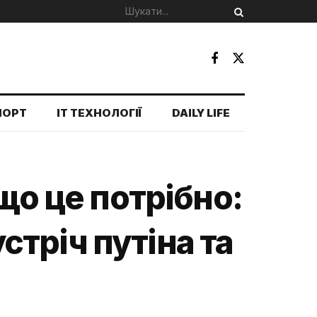
ПОРТ
IT ТЕХНОЛОГІЇ
DAILY LIFE
що це потрібно:
тріч путіна та