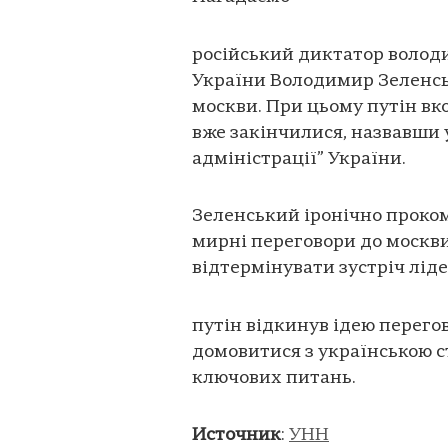
російський диктатор волод
України Володимир Зеленськ
москви. При цьому путін вк
вже закінчилися, назвавши
адміністрації” України.
Зеленський іронічно проко
мирні переговори до москви
відтермінувати зустріч ліде
путін відкинув ідею перегов
домовитися з українською 
ключових питань.
Источник
:
УНН