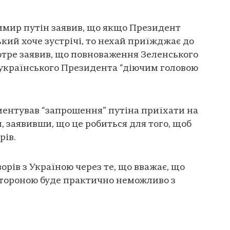
имир путін заявив, що якщо Президент
ий хоче зустрічі, то нехай приїжджає до
отре заявив, що повноваження Зеленського
 українського Президента “діючим головою
ментував “запрошення” путіна приїхати на
, заявивши, що це робиться для того, щоб
рів.
орів з Україною через те, що вважає, що
стороною буде практично неможливо з