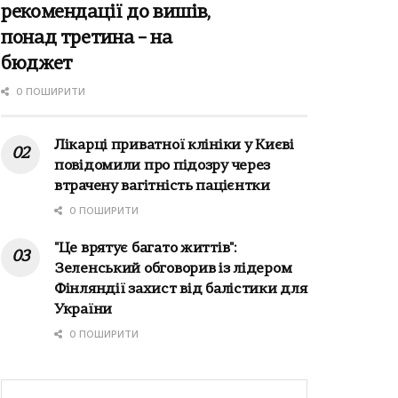
рекомендації до вишів,
понад третина – на
бюджет
0 ПОШИРИТИ
Лікарці приватної клініки у Києві
повідомили про підозру через
втрачену вагітність пацієнтки
0 ПОШИРИТИ
"Це врятує багато життів":
Зеленський обговорив із лідером
Фінляндії захист від балістики для
України
0 ПОШИРИТИ