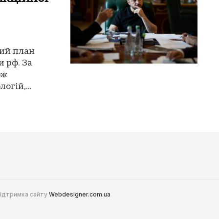
кий план
и рф. За
ож
огій,...
 Підтримка сайту
Webdesigner.com.ua