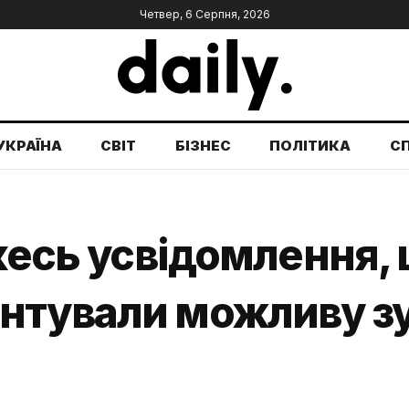
Четвер, 6 Серпня, 2026
УКРАЇНА
СВІТ
БІЗНЕС
ПОЛІТИКА
С
якесь усвідомлення, 
тували можливу зус