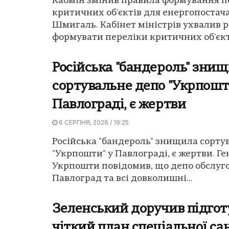
Кабмін змінив правила формування п
критичних об'єктів для енергопостача
Шмигаль. Кабінет міністрів ухвалив 
формувати переліки критичних об'єкті
Російська "бандероль" зни
сортувальне депо "Укрпошт
Павлограді, є жертви
6 СЕРПНЯ, 2026 / 19:25
Російська "бандероль" знищила сорту
"Укрпошти" у Павлограді, є жертви. Г
Укрпошти повідомив, що депо обслуг
Павлоград та всі довколишні...
Зеленський доручив підгот
чіткий план спеціальної са