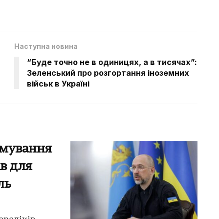
Наступна новина
“Буде точно не в одиницях, а в тисячах”:
Зеленський про розгортання іноземних
військ в Україні
рмування
ів для
ль