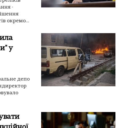
ереліків
ння -
рішення
в окремо...
щила
и" у
вальне депо
ендиректор
овувало
увати
нкційної