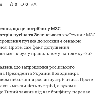
A
0
0
ІВ
A
лення, що це потрібно: у МЗС
стріч путіна та Зеленського
<p>Речник МЗС
апрошення путіна до москви є ознакою
ися. Проте, сам факт допущення
юється як рух у правильному напрямку.</p>
аявив, що запрошення російського
іна Президента України Володимира
наком небажання росіян зустрічатися. Проте
ають можливість зустрічі, є рухом в
е Тихий заявив під час брифінгу, передає