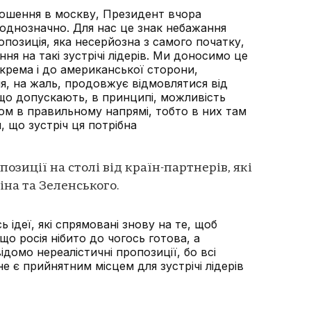
рошення в москву, Президент вчора
однозначно. Для нас це знак небажання
ропозиція, яка несерйозна з самого початку,
ня на такі зустрічі лідерів. Ми доносимо це
крема і до американської сторони,
я, на жаль, продовжує відмовлятися від
, що допускають, в принципі, можливість
ухом в правильному напрямі, тобто в них там
я, що зустріч ця потрібна
позиції на столі від країн-партнерів, які
іна та Зеленського.
сь ідеї, які спрямовані знову на те, щоб
що росія нібито до чогось готова, а
ідомо нереалістичні пропозиції, бо всі
е є прийнятним місцем для зустрічі лідерів