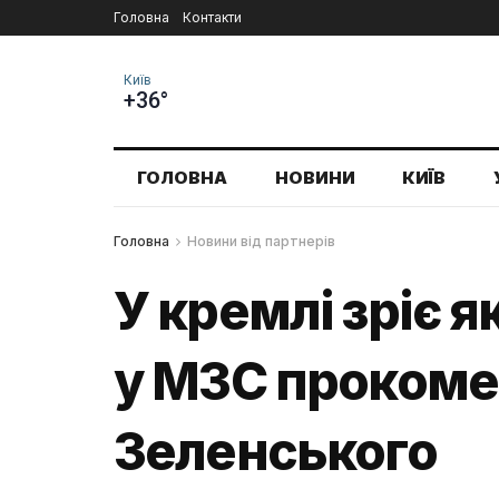
Головна
Контакти
Київ
+36°
ГОЛОВНА
НОВИНИ
КИЇВ
Головна
Новини від партнерів
У кремлі зріє 
у МЗС прокомен
Зеленського