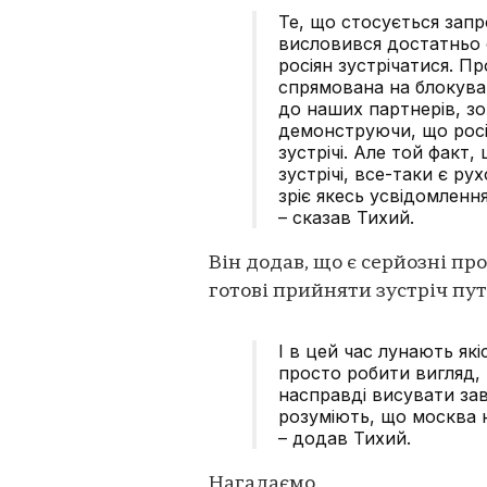
Те, що стосується зап
висловився достатньо 
росіян зустрічатися. П
спрямована на блокуван
до наших партнерів, зо
демонструючи, що росі
зустрічі. Але той факт
зустрічі, все-таки є р
зріє якесь усвідомленн
– сказав Тихий.
Він додав, що є серйозні про
готові прийняти зустріч пут
І в цей час лунають які
просто робити вигляд, 
насправді висувати зав
розуміють, що москва н
– додав Тихий.
Нагадаємо