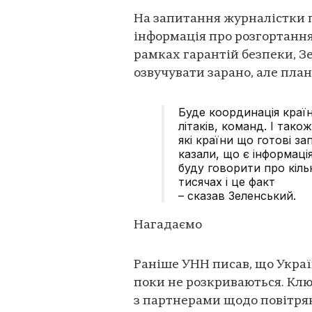
На запитання журналістки п
інформація про розгортання 
рамках гарантій безпеки, Зе
озвучувати зарано, але план 
Буде координація країн
літаків, команд. І тако
які країни що готові з
казали, що є інформаці
буду говорити про кіль
тисячах і це факт
– сказав Зеленський.
Нагадаємо
Раніше УНН писав, що Украї
поки не розкриваються. Кл
з партнерами щодо повітрян