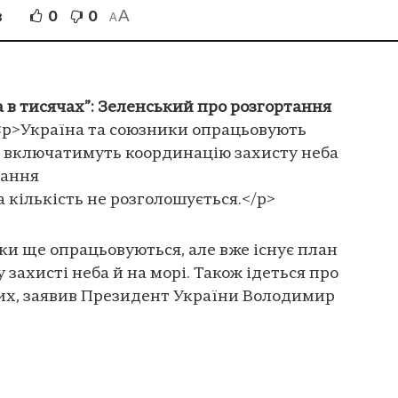
A
0
0
В
A
а в тисячах”: Зеленський про розгортання
<p>Україна та союзники опрацьовують
о включатимуть координацію захисту неба
тання
а кількість не розголошується.</p>
ки ще опрацьовуються, але вже існує план
 захисті неба й на морі. Також ідеться про
вих, заявив Президент України Володимир