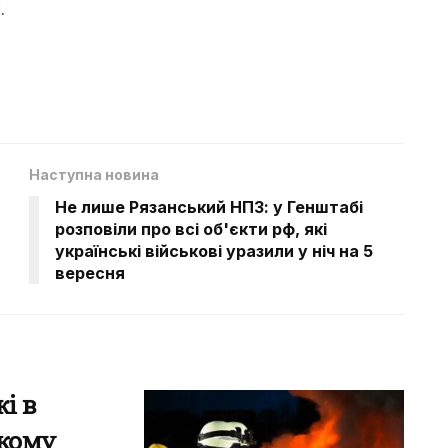
.
Наступна новина
Не лише Рязанський НПЗ: у Генштабі
розповіли про всі об'єкти рф, які
українські військові уразили у ніч на 5
вересня
і в
ькому