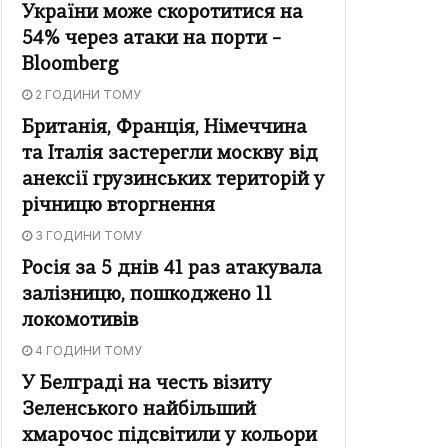
України може скоротитися на
54% через атаки на порти –
Bloomberg
2 ГОДИНИ ТОМУ
Британія, Франція, Німеччина
та Італія застерегли москву від
анексії грузинських територій у
річницю вторгнення
3 ГОДИНИ ТОМУ
Росія за 5 днів 41 раз атакувала
залізницю, пошкоджено 11
локомотивів
4 ГОДИНИ ТОМУ
У Белграді на честь візиту
Зеленського найбільший
хмарочос підсвітили у кольори