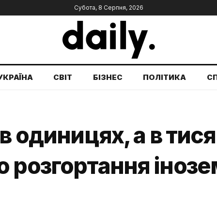
Субота, 8 Серпня, 2026
УКРАЇНА
СВІТ
БІЗНЕС
ПОЛІТИКА
С
в одиницях, а в тися
 розгортання інозе