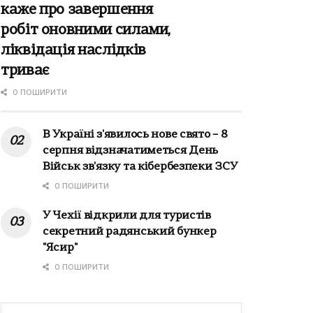
каже про завершення
робіт оновними силами,
ліквідація наслідків
триває
0 ПОШИРИТИ
В Україні з'явилось нове свято – 8
серпня відзначатиметься День
Військ зв'язку та кібербезпеки ЗСУ
0 ПОШИРИТИ
У Чехії відкрили для туристів
секретний радянський бункер
"Ясир"
0 ПОШИРИТИ