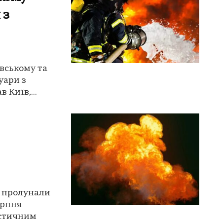
 з
ївському та
уари з
 Київ,...
, пролунали
ерпня
істичним