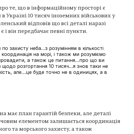
ро те, що в інформаційному просторі є
в Україні 10 тисяч іноземних військових у
ленський відповів що всі деталі наразі
є і він передбачає певні пункти.
 по захисту неба…з розумінням в кількості
ж координація на морі, і також ми розуміємо
апровадити, а також це питання…про що ви
я щодо розгортання 10 тисяч…я знов таки не
кість, але…це буде точно не в одиницях, а в
на має план гарантій безпеки, але деталі
ючовим елементом залишається координація
ого та морського захисту, а також