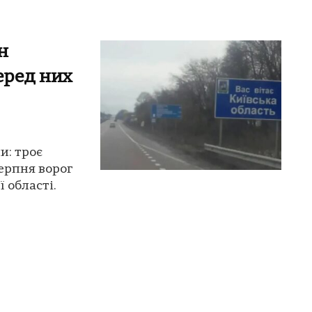
н
еред них
и: троє
серпня ворог
 області.