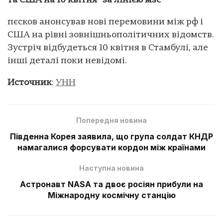
та США на 10 квітня “за лінією мзс”
пєсков анонсував нові перемовини між рф і
США на рівні зовнішньополітичних відомств.
Зустріч відбудеться 10 квітня в Стамбулі, але
інші деталі поки невідомі.
Источник
:
УНН
Попередня новина
Південна Корея заявила, що група солдат КНДР
намагалися форсувати кордон між країнами
Наступна новина
Aстронавт NASA та двоє росіян прибули на
Міжнародну космічну станцію