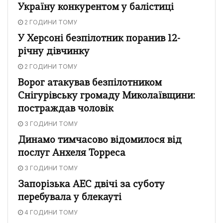
Україну конкурентом у балістиці
2 ГОДИНИ ТОМУ
У Херсоні безпілотник поранив 12-
річну дівчинку
2 ГОДИНИ ТОМУ
Ворог атакував безпілотником
Снігурівську громаду Миколаївщини:
постраждав чоловік
3 ГОДИНИ ТОМУ
Динамо тимчасово відомилося від
послуг Анхеля Торреса
3 ГОДИНИ ТОМУ
Запорізька АЕС двічі за суботу
перебувала у блекауті
4 ГОДИНИ ТОМУ