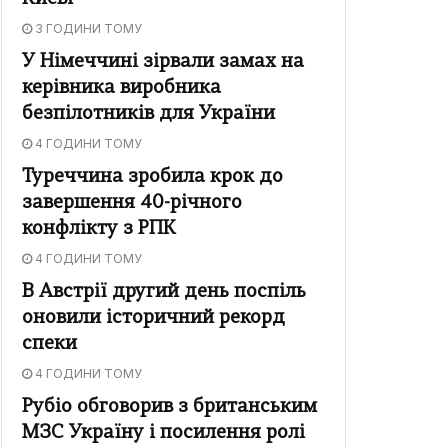
3 ГОДИНИ ТОМУ
У Німеччині зірвали замах на
керівника виробника
безпілотників для України
4 ГОДИНИ ТОМУ
Туреччина зробила крок до
завершення 40-річного
конфлікту з РПК
4 ГОДИНИ ТОМУ
В Австрії другий день поспіль
оновили історичний рекорд
спеки
4 ГОДИНИ ТОМУ
Рубіо обговорив з британським
МЗС Україну і посилення ролі