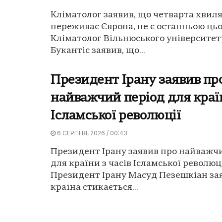
Кліматолог заявив, що четварта хвиля
переживає Європа, не є останньою цьо
Кліматолог Вільнюського університет
Букантіс заявив, що...
Президент Ірану заявив пр
найважчий період для країн
Ісламської революції
6 СЕРПНЯ, 2026 / 00:43
Президент Ірану заявив про найважч
для країни з часів Ісламської революці
Президент Ірану Масуд Пезешкіан за
країна стикається...