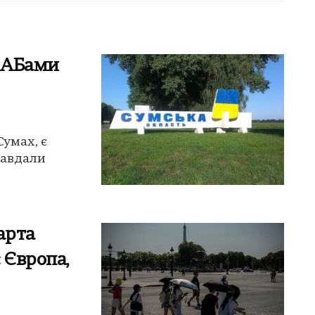
КАБами
умах, є
завдали
арта
 Європа,