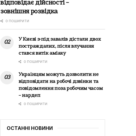
відповідає дійсності –
зовнішня розвідка
0 ПОШИРИТИ
У Києві з-під завалів дістали двох
постраждалих, після влучання
стався витік аміаку
0 ПОШИРИТИ
Українцям можуть дозволити не
відповідати на робочі дзвінки та
повідомлення поза робочим часом
– нардеп
0 ПОШИРИТИ
ОСТАННІ НОВИНИ