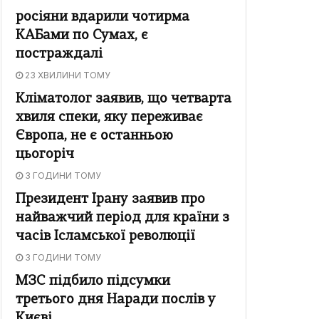
росіяни вдарили чотирма
КАБами по Сумах, є
постраждалі
23 ХВИЛИНИ ТОМУ
Кліматолог заявив, що четварта
хвиля спеки, яку переживає
Європа, не є останньою
цьогоріч
3 ГОДИНИ ТОМУ
Президент Ірану заявив про
найважчий період для країни з
часів Ісламської революції
3 ГОДИНИ ТОМУ
МЗС підбило підсумки
третього дня Наради послів у
Києві