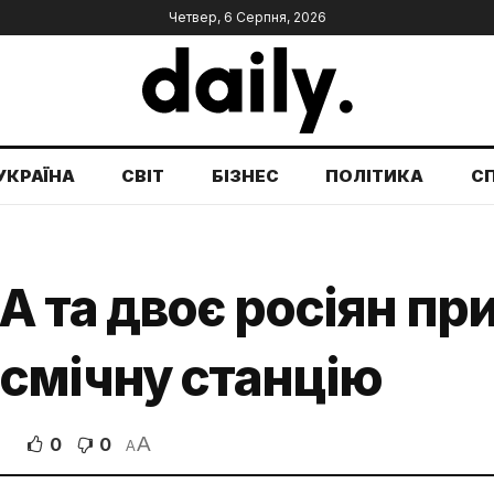
Четвер, 6 Серпня, 2026
УКРАЇНА
СВІТ
БІЗНЕС
ПОЛІТИКА
С
 та двоє росіян пр
смічну станцію
A
0
0
A