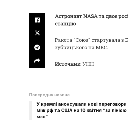
Aстронавт NASA та двоє ро
станцію
Ракета “Союз” стартувала з
зубрицького на МКС.
Источник
:
УНН
Попередня новина
У кремлі анонсували нові переговори
між рф та США на 10 квітня “за лінією
мзс”