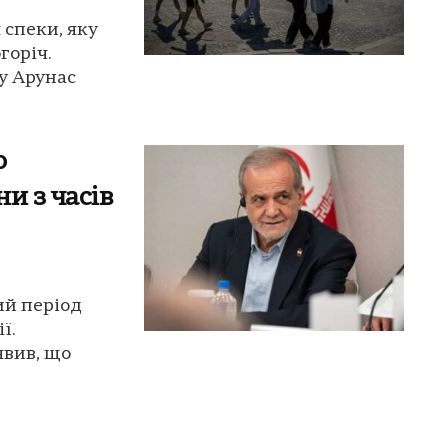
 спеки, яку
горіч.
у Арунас
о
и з часів
ий період
ї.
явив, що