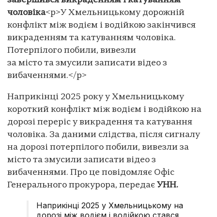
завершився викраденням і катуванням
чоловіка
<p>У Хмельницькому дорожній
конфлікт між водієм і водійкою закінчився
викраденням та катуванням чоловіка.
Потерпілого побили, вивезли
за місто та змусили записати відео з
вибаченнями.</p>
Наприкінці 2025 року у Хмельницькому
короткий конфлікт між водієм і водійкою на
дорозі переріс у викрадення та катування
чоловіка. За даними слідства, після сигналу
на дорозі потерпілого побили, вивезли за
місто та змусили записати відео з
вибаченнями. Про це повідомляє Офіс
Генерального прокурора, передає
УНН.
Наприкінці 2025 у Хмельницькому на
дорозі між водієм і водійкою стався