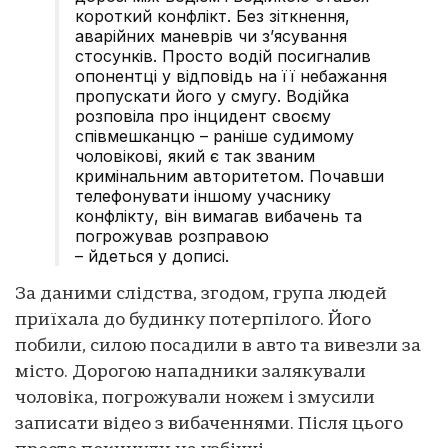
короткий конфлікт. Без зіткнення,
аварійних маневрів чи зʼясування
стосунків. Просто водій посигналив
опонентці у відповідь на її небажання
пропускати його у смугу. Водійка
розповіла про інцидент своєму
співмешканцю – раніше судимому
чоловікові, який є так званим
кримінальним авторитетом. Почавши
телефонувати іншому учаснику
конфлікту, він вимагав вибачень та
погрожував розправою
– йдеться у дописі.
За даними слідства, згодом, група людей
приїхала до будинку потерпілого. Його
побили, силою посадили в авто та вивезли за
місто. Дорогою нападники залякували
чоловіка, погрожували ножем і змусили
записати відео з вибаченнями. Після цього