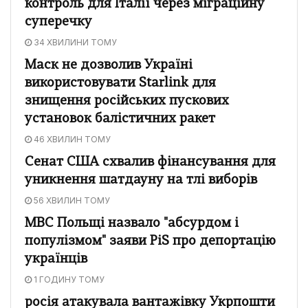
контроль для Італії через міграційну
суперечку
34 ХВИЛИНИ ТОМУ
Маск не дозволив Україні
використовувати Starlink для
знищення російських пускових
установок балістичних ракет
46 ХВИЛИН ТОМУ
Сенат США схвалив фінансування для
уникнення шатдауну на тлі виборів
56 ХВИЛИН ТОМУ
МВС Польщі назвало "абсурдом і
популізмом" заяви PiS про депортацію
українців
1 ГОДИНУ ТОМУ
росія атакувала вантажівку Укрпошти