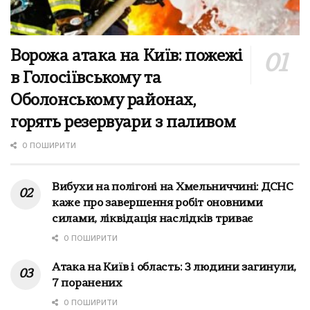
Ворожа атака на Київ: пожежі
в Голосіївському та
Оболонському районах,
горять резервуари з паливом
0 ПОШИРИТИ
Вибухи на полігоні на Хмельниччині: ДСНС
каже про завершення робіт оновними
силами, ліквідація наслідків триває
0 ПОШИРИТИ
Атака на Київ і область: 3 людини загинули,
7 поранених
0 ПОШИРИТИ