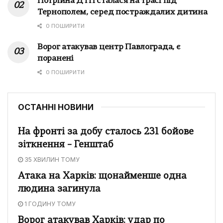
Потрійна ДТП сталася на трасі під
Тернополем, серед постраждалих дитина
0 ПОШИРИТИ
Ворог атакував центр Павлограда, є
поранені
0 ПОШИРИТИ
ОСТАННІ НОВИНИ
На фронті за добу сталось 231 бойове
зіткнення – Генштаб
35 ХВИЛИН ТОМУ
Атака на Харків: щонайменше одна
людина загинула
1 ГОДИНУ ТОМУ
Ворог атакував Харків: удар по