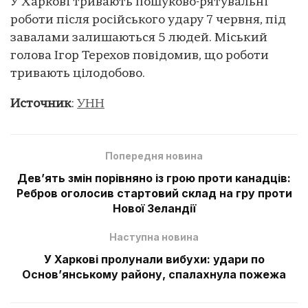
У Харкові тривають пошуково-рятувальні
роботи після російського удару 7 червня, під
завалами залишаються 5 людей. Міський
голова Ігор Терехов повідомив, що роботи
тривають цілодобово.
Источник
:
УНН
Попередня новина
Девʼять змін порівняно із грою проти канадців:
Ребров оголосив стартовий склад на гру проти
Нової Зеландії
Наступна новина
У Харкові пролунали вибухи: удари по
Основʼянському району, спалахнула пожежа