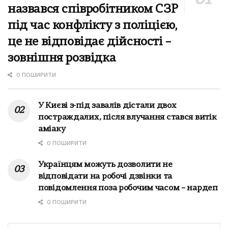
назвався співробітником СЗР
під час конфлікту з поліцією,
це не відповідає дійсності –
зовнішня розвідка
0 ПОШИРИТИ
У Києві з-під завалів дістали двох
постраждалих, після влучання стався витік
аміаку
0 ПОШИРИТИ
Українцям можуть дозволити не
відповідати на робочі дзвінки та
повідомлення поза робочим часом – нардеп
0 ПОШИРИТИ