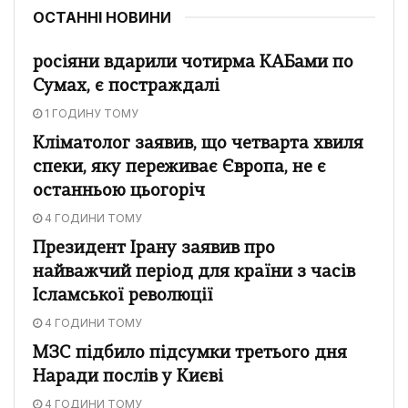
ОСТАННІ НОВИНИ
росіяни вдарили чотирма КАБами по
Сумах, є постраждалі
1 ГОДИНУ ТОМУ
Кліматолог заявив, що четварта хвиля
спеки, яку переживає Європа, не є
останньою цьогоріч
4 ГОДИНИ ТОМУ
Президент Ірану заявив про
найважчий період для країни з часів
Ісламської революції
4 ГОДИНИ ТОМУ
МЗС підбило підсумки третього дня
Наради послів у Києві
4 ГОДИНИ ТОМУ