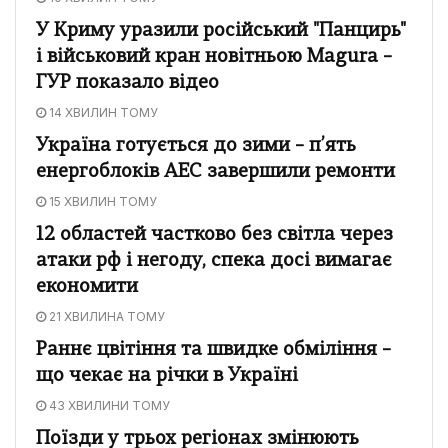
У Криму уразили російський "Панцирь"
і військовий кран новітньою Magura –
ГУР показало відео
14 ХВИЛИН ТОМУ
Україна готується до зими – п’ять
енергоблоків АЕС завершили ремонти
15 ХВИЛИН ТОМУ
12 областей частково без світла через
атаки рф і негоду, спека досі вимагає
економити
21 ХВИЛИНА ТОМУ
Раннє цвітіння та швидке обміління –
що чекає на річки в Україні
43 ХВИЛИНИ ТОМУ
Поїзди у трьох регіонах змінюють