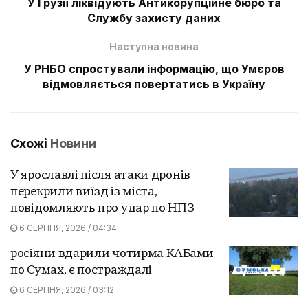
У Грузії ліквідують Антикорупційне бюро та
Службу захисту даних
Наступна новина
У РНБО спростували інформацію, що Умєров
відмовляється повертатись в Україну
Схожі
Новини
У ярославлі після атаки дронів
перекрили виїзд із міста,
повідомляють про удар по НПЗ
6 СЕРПНЯ, 2026 / 04:34
росіяни вдарили чотирма КАБами
по Сумах, є постраждалі
6 СЕРПНЯ, 2026 / 03:12