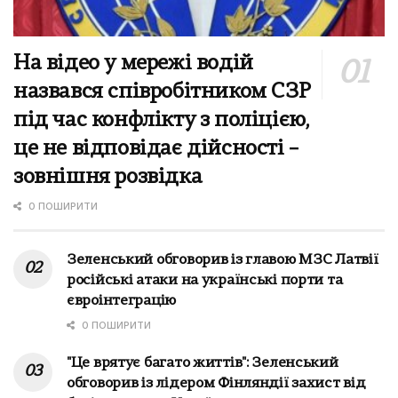
На відео у мережі водій
назвався співробітником СЗР
під час конфлікту з поліцією,
це не відповідає дійсності –
зовнішня розвідка
0 ПОШИРИТИ
Зеленський обговорив із главою МЗС Латвії
російські атаки на українські порти та
євроінтеграцію
0 ПОШИРИТИ
"Це врятує багато життів": Зеленський
обговорив із лідером Фінляндії захист від