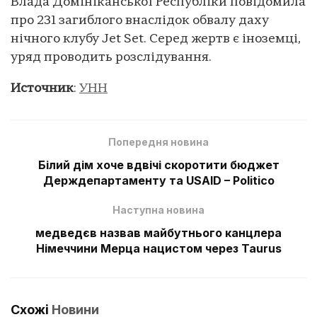
Влада Домініканської Республіки повідомила
про 231 загиблого внаслідок обвалу даху
нічного клубу Jet Set. Серед жертв є іноземці,
уряд проводить розслідування.
Источник
:
УНН
Попередня новина
Білий дім хоче вдвічі скоротити бюджет
Держдепартаменту та USAID – Politico
Наступна новина
медведєв назвав майбутнього канцлера
Німеччини Мерца нацистом через Taurus
Схожі
Новини