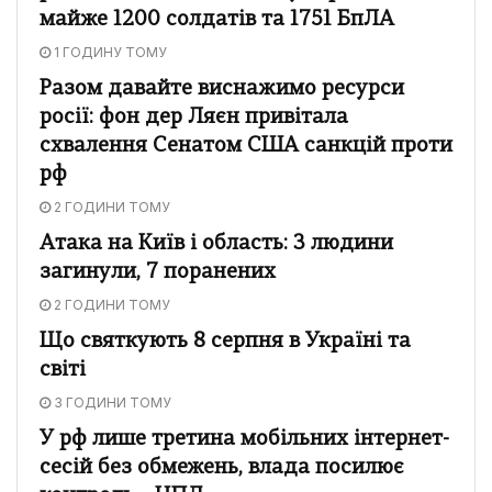
майже 1200 солдатів та 1751 БпЛА
1 ГОДИНУ ТОМУ
Разом давайте виснажимо ресурси
росії: фон дер Ляєн привітала
схвалення Сенатом США санкцій проти
рф
2 ГОДИНИ ТОМУ
Атака на Київ і область: 3 людини
загинули, 7 поранених
2 ГОДИНИ ТОМУ
Що святкують 8 серпня в Україні та
світі
3 ГОДИНИ ТОМУ
У рф лише третина мобільних інтернет-
сесій без обмежень, влада посилює